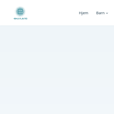
Skip
to
Hjem
Barn
content