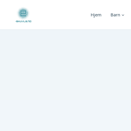
Skip
to
Hjem
Barn
content