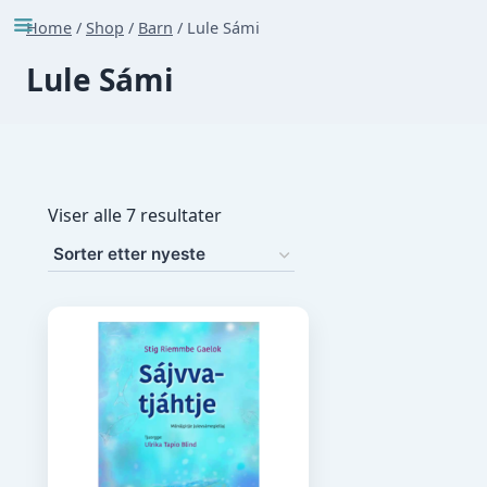
Skip
Home
/
Shop
/
Barn
/
Lule Sámi
to
Lule Sámi
content
Sortert
Viser alle 7 resultater
etter
nyeste