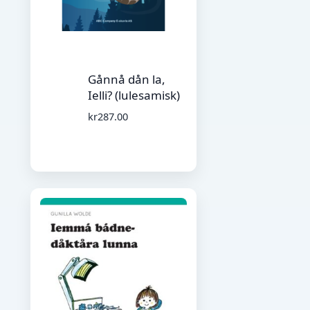
Gånnå dån la,
Ielli? (lulesamisk)
kr
287.00