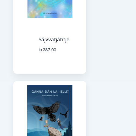
Sájvvatjáhtje
kr
287.00