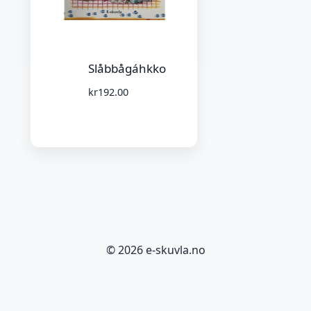
Slåbbågáhkko
kr
192.00
© 2026 e-skuvla.no