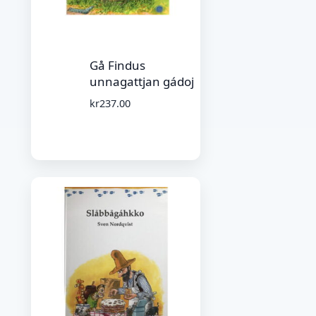
Gå Findus
unnagattjan gádoj
kr
237.00