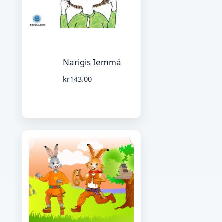
Narigis Iemmá
kr
143.00