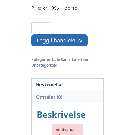
Pris: kr 199,- + porto.
Gånnå
dån
Legg i handlekurv
la,
Ielli?
(lulesamisk)
Kategorier:
Lule Sámi
,
Lule Sámi
,
Uncategorized
antall
Beskrivelse
Omtaler (0)
Beskrivelse