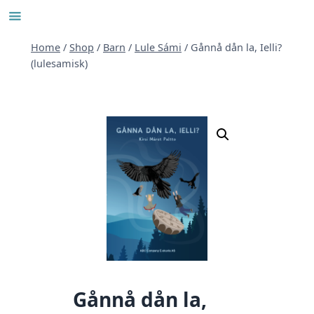
Skip
to
content
Home
/
Shop
/
Barn
/
Lule Sámi
/
Gånnå dån la, Ielli?
(lulesamisk)
Gånnå dån la,