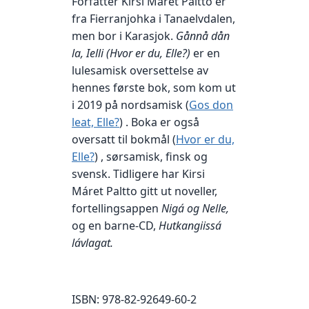
Forfatter Kirsi Máret Paltto er
fra Fierranjohka i Tanaelvdalen,
men bor i Karasjok.
Gånnå dån
la, Ielli (Hvor er du, Elle
?)
er en
lulesamisk oversettelse av
hennes første bok, som kom ut
i 2019 på nordsamisk (
Gos don
leat, Elle?
) . Boka er også
oversatt til bokmål (
Hvor er du,
Elle?
) , sørsamisk, finsk og
svensk. Tidligere har Kirsi
Máret Paltto gitt ut noveller,
fortellingsappen
Nigá og Nelle,
og en barne-CD,
Hutkangiissá
lávlagat.
ISBN: 978-82-92649-60-2