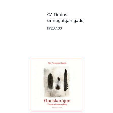
Gå Findus
unnagattjan gádoj
kr
237.00