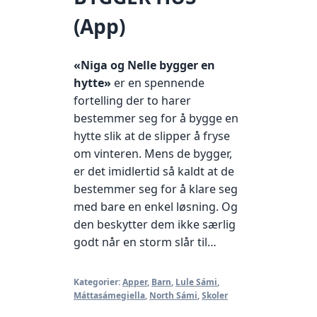
(App)
«Niga og Nelle bygger en
hytte»
er en spennende
fortelling der to harer
bestemmer seg for å bygge en
hytte slik at de slipper å fryse
om vinteren. Mens de bygger,
er det imidlertid så kaldt at de
bestemmer seg for å klare seg
med bare en enkel løsning. Og
den beskytter dem ikke særlig
godt når en storm slår til…
Kategorier:
Apper
,
Barn
,
Lule Sámi
,
Máttasámegiella
,
North Sámi
,
Skoler