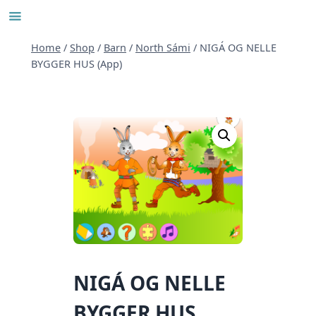
Skip
to
content
Home
/
Shop
/
Barn
/
North Sámi
/
NIGÁ OG NELLE
BYGGER HUS (App)
NIGÁ OG NELLE
BYGGER HUS