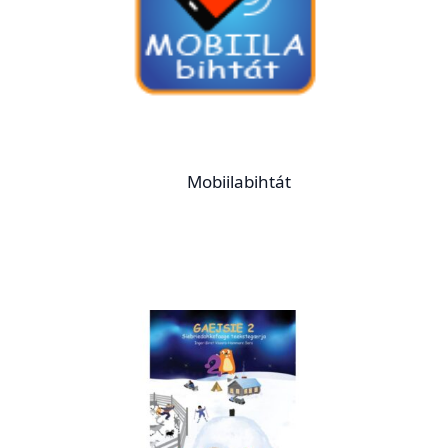
Mobiilabihtát