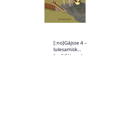
[:no]Gájsse 4 –
lulesamisk
[:yd]Gájsse 4 –
julevsámegillii
[:yj]Gájsse 4 –
sebrudakfága
tækstagirjje[:ya]G
ájsse 4 –
siebriedahkefaage
(lulesamisk)
[:en]Gájsse 4 –
Lule Sámi
[:fi]Gájsse 4