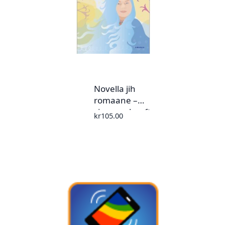
Novella jih
romaane –
sjangereheefte nr.
kr
105.00
2