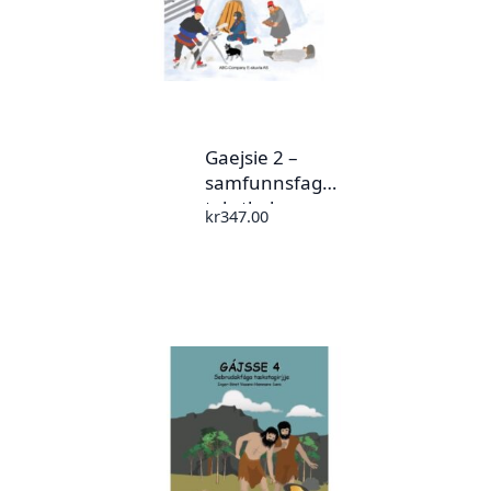
Gaejsie 2 –
samfunnsfag
tekstbok
kr
347.00