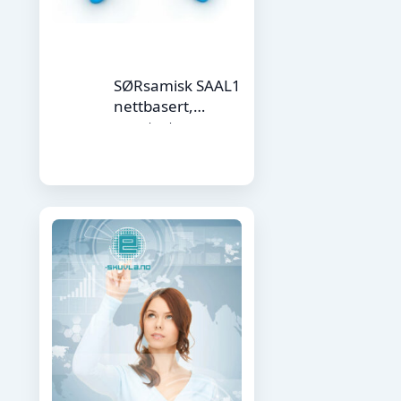
SØRsamisk SAAL1
nettbasert,
oppstart
27.1.2026 (15
studiepoeng)