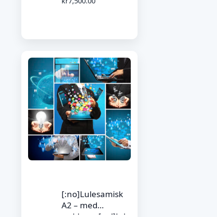
kr
7,500.00
[:no]Lulesamisk
A2 – med
weblærer[:yd]Jule