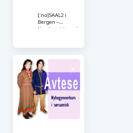
[:no]SAAL2 i
Bergen –
Nordsamisk med
praktiske
aktiviteter, 15
studiepoeng[:yd]S
AAL 2 Bergenis –
sámegiella
praktihkalaš
doaimmaid
bokte[:yj]Saal 2
(Copy)[:ya]Saal 2
(Copy)[:en] (Copy)
(Copy)[:fi] (Copy)
(Copy)[:]