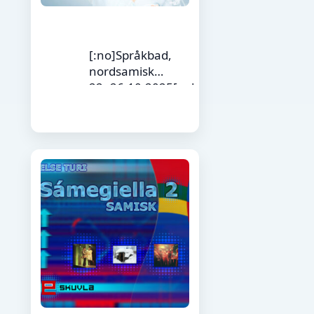
[:no]Språkbad,
nordsamisk
22.-26.10.2025[:yd
]Giellalávgun
Kárášjogas
22.-26.10.2025[:yj]
Vuosttaš lávki
(nord-samisk)
(Copy)
[:ya]Vuosttaš lávki
(nord-samisk)
(Copy)[:en]North-
sami – Basic
Sentence (Copy)
[:fi]Vuosttaš lávki
(Copy)[:]