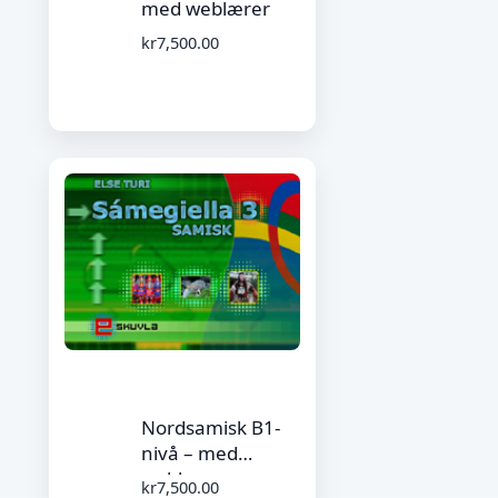
med weblærer
kr
7,500.00
Nordsamisk B1-
nivå – med
weblærer
kr
7,500.00