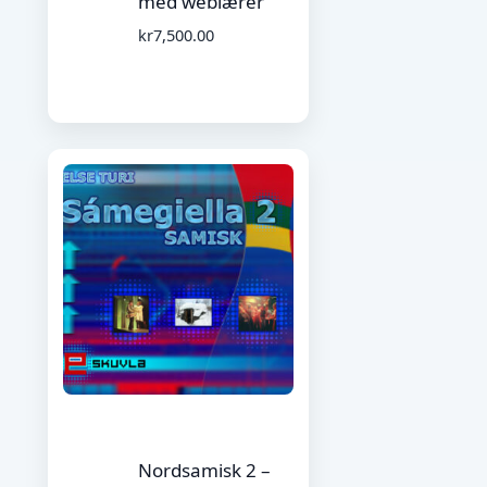
med weblærer
kr
7,500.00
Nordsamisk 2 –