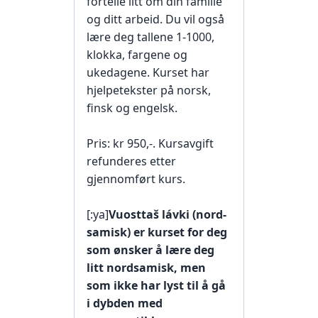
fortelle litt om din familie
og ditt arbeid. Du vil også
lære deg tallene 1-1000,
klokka, fargene og
ukedagene. Kurset har
hjelpetekster på norsk,
finsk og engelsk.
Pris: kr 950,-. Kursavgift
refunderes etter
gjennomført kurs.
[:ya]
Vuosttaš lávki (nord-
samisk) er kurset for deg
som ønsker å lære deg
litt nordsamisk, men
som ikke har lyst til å gå
i dybden med