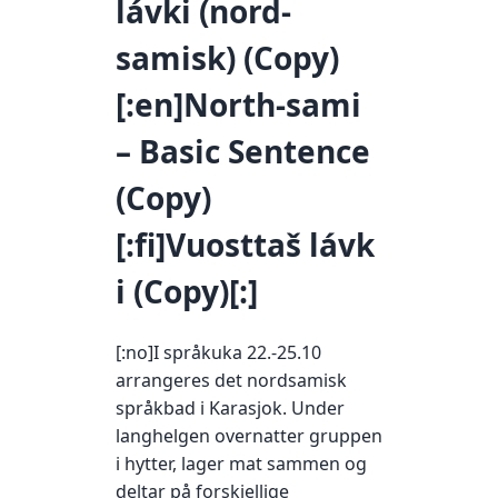
lávki (nord-
samisk) (Copy)
[:en]North-sami
– Basic Sentence
(Copy)
[:fi]Vuosttaš lávk
i (Copy)[:]
[:no]I språkuka 22.-25.10
arrangeres det nordsamisk
språkbad i Karasjok. Under
langhelgen overnatter gruppen
i hytter, lager mat sammen og
deltar på forskjellige