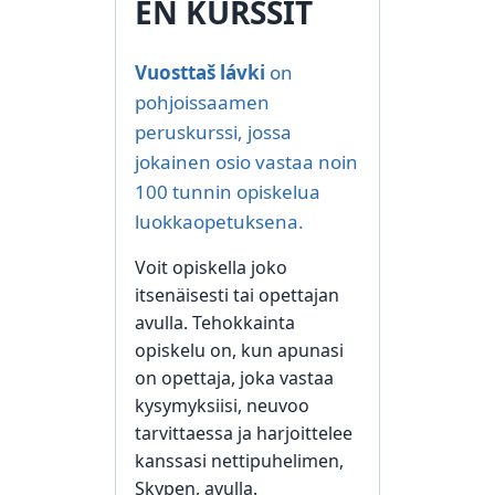
EN KURSSIT
Vuosttaš
lávki
on
pohjoissaamen
peruskurssi, jossa
jokainen osio vastaa noin
100 tunnin opiskelua
luokkaopetuksena.
Voit opiskella joko
itsenäisesti tai opettajan
avulla. Tehokkainta
opiskelu on, kun apunasi
on opettaja, joka vastaa
kysymyksiisi, neuvoo
tarvittaessa ja harjoittelee
kanssasi nettipuhelimen,
Skypen, avulla.