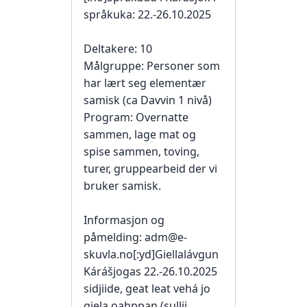
språkuka: 22.-26.10.2025
Deltakere: 10
Målgruppe: Personer som
har lært seg elementær
samisk (ca Davvin 1 nivå)
Program: Overnatte
sammen, lage mat og
spise sammen, toving,
turer, gruppearbeid der vi
bruker samisk.
Informasjon og
påmelding: adm@e-
skuvla.no[:yd]Giellalávgun
Kárášjogas 22.-26.10.2025
sidjiide, geat leat vehá jo
giela oahppan (sullii