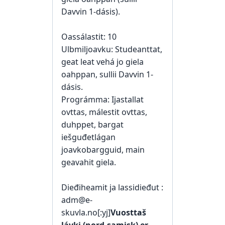
Davvin 1-dásis).
Oassálastit: 10
Ulbmiljoavku: Studeanttat,
geat leat vehá jo giela
oahppan, sullii Davvin 1-
dásis.
Prográmma: Ijastallat
ovttas, málestit ovttas,
duhppet, bargat
iešguđetlágan
joavkobargguid, main
geavahit giela.
Dieđiheamit ja lassidieđut :
adm@e-
skuvla.no[:yj]
Vuosttaš
lávki (nord-samisk) er