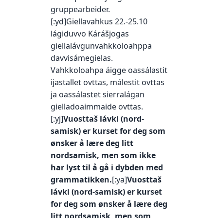
gruppearbeider.
[:yd]Giellavahkus 22.-25.10
lágiduvvo Kárášjogas
giellalávgunvahkkoloahppa
davvisámegielas.
Vahkkoloahpa áigge oassálastit
ijastallet ovttas, málestit ovttas
ja oassálastet sierralágan
gielladoaimmaide ovttas.
[:yj]
Vuosttaš lávki (nord-
samisk) er kurset for deg som
ønsker å lære deg litt
nordsamisk, men som ikke
har lyst til å gå i dybden med
grammatikken.
[:ya]
Vuosttaš
lávki (nord-samisk) er kurset
for deg som ønsker å lære deg
litt nordsamisk, men som