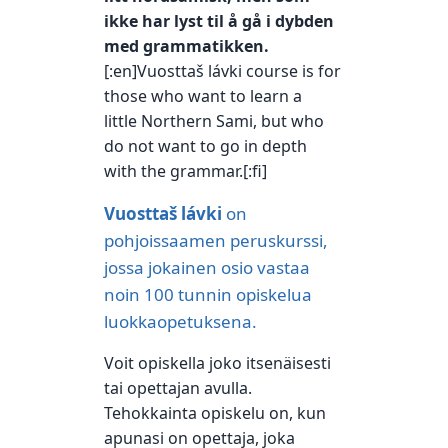
ikke har lyst til å gå i dybden
med grammatikken.
[:en]
Vuosttaš
lávki
course is for
those
who want to
learn a
little
Northern Sami
,
but
who
do not
want to
go
in depth
with
the grammar
.[:fi]
Vuosttaš
lávki
on
pohjoissaamen peruskurssi,
jossa jokainen osio vastaa
noin 100 tunnin opiskelua
luokkaopetuksena.
Voit opiskella joko itsenäisesti
tai opettajan avulla.
Tehokkainta opiskelu on, kun
apunasi on opettaja, joka