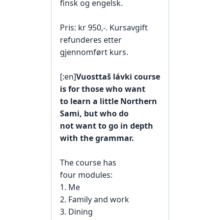
finsk og engelsk.
Pris: kr 950,-. Kursavgift
refunderes etter
gjennomført kurs.
[:en]
Vuosttaš
lávki
course
is for those
who want
to
learn a little
Northern
Sami
,
but
who do
not
want to
go
in depth
with
the grammar
.
The course has
four
modules:
1. Me
2.
Family
and
work
3.
Dining