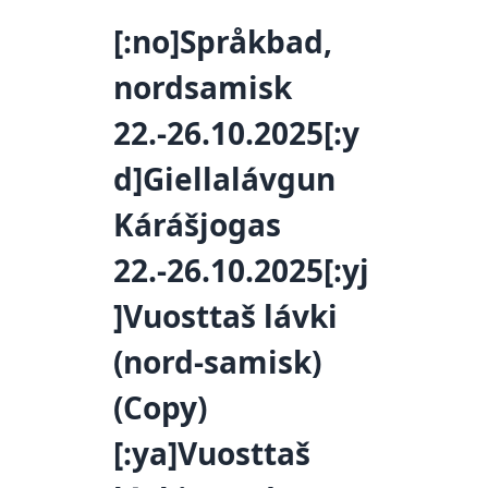
[:no]Språkbad,
nordsamisk
22.-26.10.2025[:y
d]Giellalávgun
Kárášjogas
22.-26.10.2025[:yj
]Vuosttaš lávki
(nord-samisk)
(Copy)
[:ya]Vuosttaš