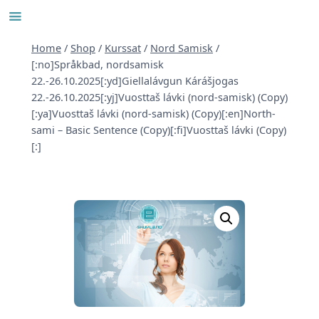
Skip
to
content
Home
/
Shop
/
Kurssat
/
Nord Samisk
/
[:no]Språkbad, nordsamisk
22.-26.10.2025[:yd]Giellalávgun Kárášjogas
22.-26.10.2025[:yj]Vuosttaš lávki (nord-samisk) (Copy)
[:ya]Vuosttaš lávki (nord-samisk) (Copy)[:en]North-
sami – Basic Sentence (Copy)[:fi]Vuosttaš lávki (Copy)
[:]