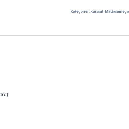
-
Kategorier:
Kurssat
,
Máttasámegie
med
weblærer[:yd]Máttá-
sámegiella
A2
-
weboahpaheaddjiin[:yj]Sø
samisk
A2
-
med
weblærer[:ya]Sør-
re)
samisk
A2
-
med