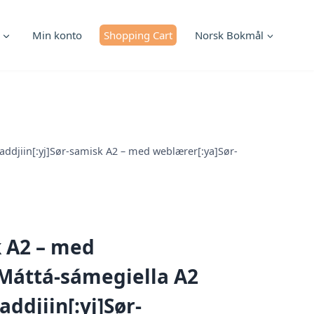
Min konto
Shopping Cart
Norsk Bokmål
ddjiin[:yj]Sør-samisk A2 – med weblærer[:ya]Sør-
k A2 – med
Máttá-sámegiella A2
djiin[:yj]Sør-