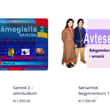
Samisk 2 –
Sørsamisk
selvstudium
begynnerkurs 1
med weblærer
kr
1,050.00
kr
7,500.00