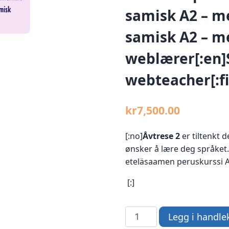
samisk A2 – m
samisk A2 – m
weblærer[:en]
webteacher[:fi
kr
7,500.00
[:no]
Åvtrese 2
er tiltenkt 
ønsker å lære deg språket.
eteläsaamen peruskurssi A2
[:]
[:no]Sørsamisk
Legg i handle
A2