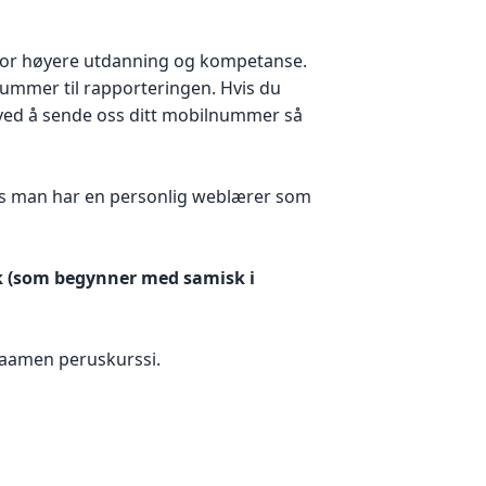
t for høyere utdanning og kompetanse.
nnummer til rapporteringen. Hvis du
r ved å sende oss ditt mobilnummer så
 hvis man har en personlig weblærer som
k (som begynner med samisk i
äsaamen peruskurssi.