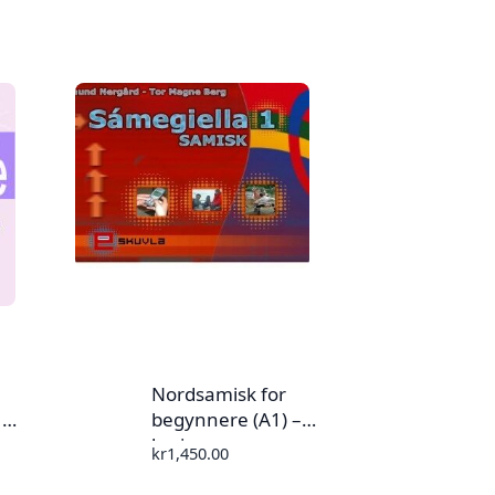
Nordsamisk for
 –
begynnere (A1) –
læringsressurs
kr
1,450.00