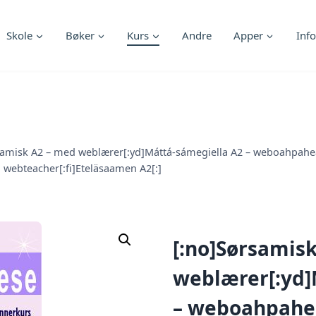
Skole
Bøker
Kurs
Andre
Apper
Info
samisk A2 – med weblærer[:yd]Máttá-sámegiella A2 – weboahpahea
 webteacher[:fi]Eteläsaamen A2[:]
[:no]Sørsamis
weblærer[:yd]
– weboahpahead