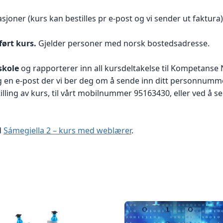
asjoner (kurs kan bestilles pr e-post og vi sender ut faktura)
ført kurs.
Gjelder personer med norsk bostedsadresse.
skole
og rapporterer inn all kursdeltakelse til Kompetanse N
deg en e-post der vi ber deg om å sende inn ditt personnumm
illing av kurs, til vårt mobilnummer 95163430, eller ved å 
d
Sámegiella 2 – kurs med weblærer
.