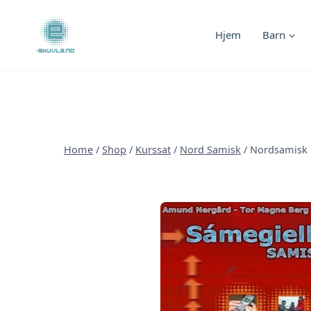
Skip
to
Hjem
Barn
content
Home
/
Shop
/
Kurssat
/
Nord Samisk
/
Nordsamisk 