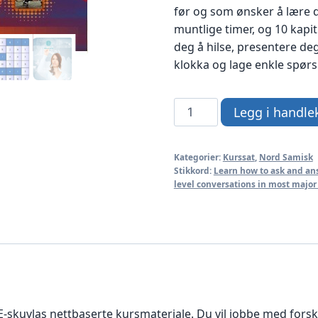
før og som ønsker å lære d
muntlige timer, og 10 kapit
deg å hilse, presentere deg,
klokka og lage enkle spørs
Nordsamisk
Legg i handle
1
-
Kategorier:
Kurssat
,
Nord Samisk
med
Stikkord:
Learn how to ask and an
weblærer
level conversations in most major a
antall
kuvlas nettbaserte kursmateriale. Du vil jobbe med forskje