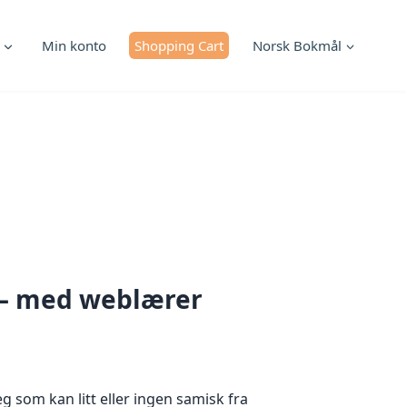
Min konto
Shopping Cart
Norsk Bokmål
 – med weblærer
g som kan litt eller ingen samisk fra