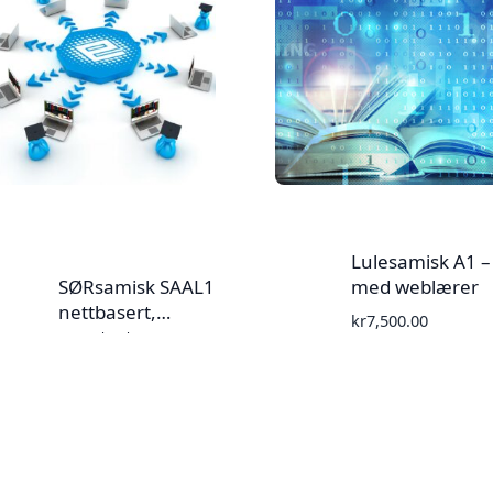
Lulesamisk A1 –
SØRsamisk SAAL1
med weblærer
nettbasert,
kr
7,500.00
oppstart
27.1.2026 (15
studiepoeng)