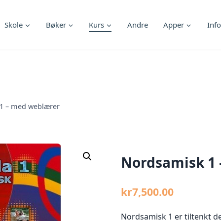
Skole
Bøker
Kurs
Andre
Apper
Info
1 – med weblærer
Nordsamisk 1
kr
7,500.00
Nordsamisk 1 er tiltenkt de