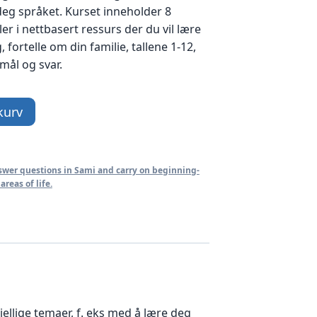
eg språket. Kurset inneholder 8
ler i nettbasert ressurs der du vil lære
 fortelle om din familie, tallene 1-12,
mål og svar.
kurv
swer questions in Sami and carry on beginning-
reas of life.
llige temaer, f. eks med å lære deg