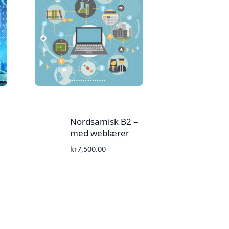
Nordsamisk B2 –
med weblærer
kr
7,500.00