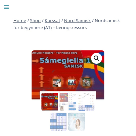
Skip
to
content
Home
/
Shop
/
Kurssat
/
Nord Samisk
/
Nordsamisk
for begynnere (A1) – læringsressurs