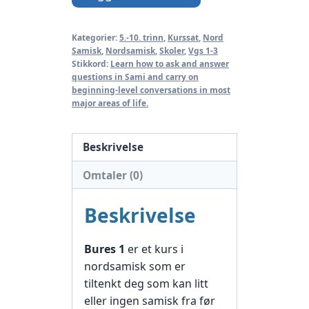
(A1)
-
Kategorier:
5.-10. trinn
,
Kurssat
,
Nord
Samisk
,
Nordsamisk
,
Skoler
,
Vgs 1-3
læringsressurs
Stikkord:
Learn how to ask and answer
antall
questions in Sami and carry on
beginning-level conversations in most
major areas of life.
Beskrivelse
Omtaler (0)
Beskrivelse
Bures 1
er et kurs i
nordsamisk som er
tiltenkt deg som kan litt
eller ingen samisk fra før