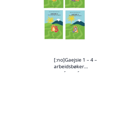
[:en]Gájsse 3 –
Lule Sámi
[:fi]Gájsse 3
yhteiskuntaoppi
(luulajansaame)[:]
[:no]Gaejsie 1 – 4 –
arbeidsbøker
samfunnsfag,
sørsamisk[:ya]Gae
jsie 1 – 4
barkoegærjah[:]