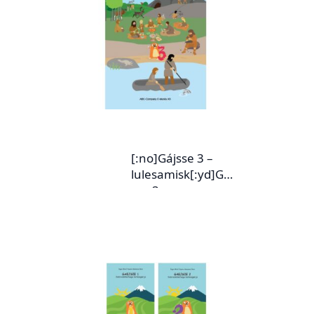
[:no]Gájsse 3 –
lulesamisk[:yd]Gáj
sse 3 –
julevsámegillii
[:yj]Gájsse 3 –
sebrudakfága
tækstagirjje
[:ya]Gájsse 3 –
siebriedahkefaage
(lulesamisk)