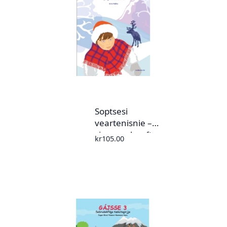
Soptsesi
veartenisnie –
sjangereheefte nr.
kr
105.00
1