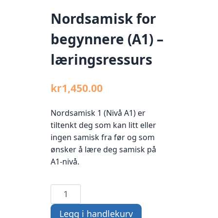
Nordsamisk for
begynnere (A1) –
læringsressurs
kr
1,450.00
Nordsamisk 1 (Nivå A1) er
tiltenkt deg som kan litt eller
ingen samisk fra før og som
ønsker å lære deg samisk på
A1-nivå.
Nordsamisk
for
Legg i handlekurv
begynnere