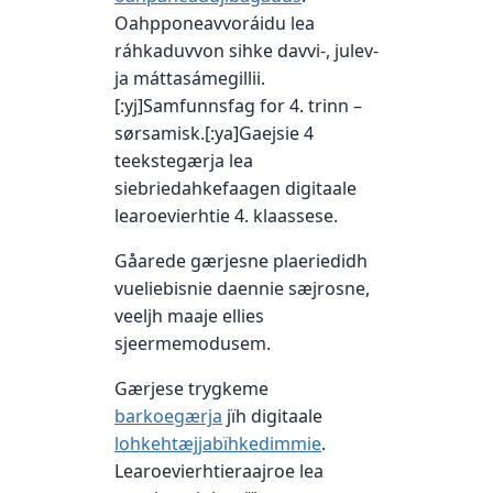
Oahpponeavvoráidu lea
ráhkaduvvon sihke davvi-, julev-
ja máttasámegillii.
[:yj]Samfunnsfag for 4. trinn –
sørsamisk.[:ya]Gaejsie 4
teekstegærja lea
siebriedahkefaagen digitaale
learoevierhtie 4. klaassese.
Gåarede gærjesne plaeriedidh
vueliebisnie daennie sæjrosne,
veeljh maaje ellies
sjeermemodusem.
Gærjese trygkeme
barkoegærja
jïh digitaale
lohkehtæjjabïhkedimmie
.
Learoevierhtieraajroe lea