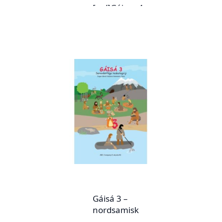
[:yd]Gájsse 4 –
julevsámegillii
[:yj]Gájsse 4 –
sebrudakfága
tækstagirjje[:ya]G
ájsse 4 –
siebriedahkefaage
(lulesamisk)
[:en]Gájsse 4 –
Lule Sámi
[:fi]Gájsse 4
yhteiskuntaoppi
(luulajansaame) [:]
Gáisá 3 –
nordsamisk