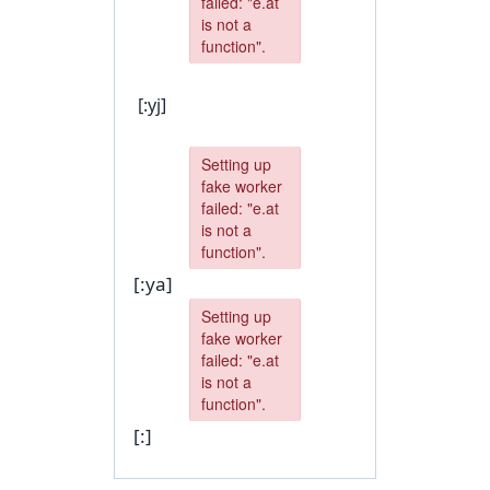
[:yj]
[:ya]
[:]