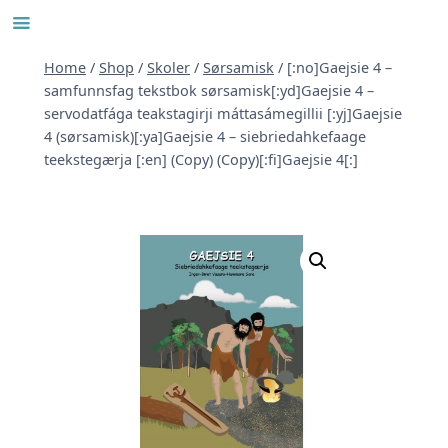
Skip
to
content
Home
/
Shop
/
Skoler
/
Sørsamisk
/
[:no]Gaejsie 4 –
samfunnsfag tekstbok sørsamisk[:yd]Gaejsie 4 –
servodatfága teakstagirji máttasámegillii [:yj]Gaejsie
4 (sørsamisk)[:ya]Gaejsie 4 – siebriedahkefaage
teekstegærja [:en] (Copy) (Copy)[:fi]Gaejsie 4[:]