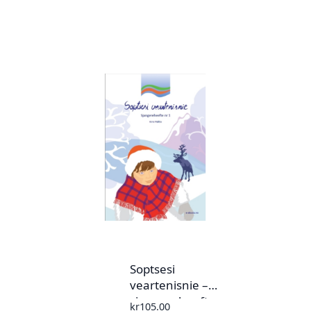
Soptsesi
veartenisnie –
sjangereheefte nr.
kr
105.00