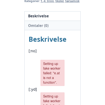
Kategorier:
1.-4. trinn
,
Skoler
,
Sørsamisk
Beskrivelse
Omtaler (0)
Beskrivelse
[:no]
[:yd]