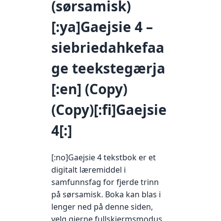
(sørsamisk)
[:ya]Gaejsie 4 –
siebriedahkefaa
ge teekstegærja
[:en] (Copy)
(Copy)[:fi]Gaejsie
4[:]
[:no]Gaejsie 4 tekstbok er et
digitalt læremiddel i
samfunnsfag for fjerde trinn
på sørsamisk. Boka kan blas i
lenger ned på denne siden,
velg gjerne fullskjermsmodus.