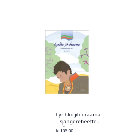
Lyrihke jïh draama
– sjangereheefte
nr 3
kr
105.00