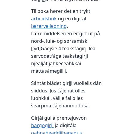
Til boka hører det en trykt
arbeidsbok
og en digital
lærerveiledning
.
Læremiddelserien er gitt ut på
nord-, lule- og sørsamisk.
[:yd]Gaejsie 4 teakstagirji lea
servodatfága teakstagirji
njealját jahkeceahkkái
máttasámegillii.
Sáhtát bláđet girjji vuollelis dán
siiddus. Jos čájehat olles
luohkkái, vállje fal olles
šearpma čájehanmodusa.
Girjái gullá prentejuvvon
bargogirji
ja digitála
oahpaheaddjibagadus
.