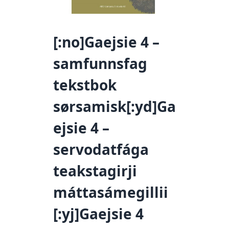
[:no]Gaejsie 4 –
samfunnsfag
tekstbok
sørsamisk[:yd]Ga
ejsie 4 –
servodatfága
teakstagirji
máttasámegillii
[:yj]Gaejsie 4