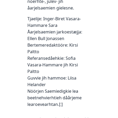
noerhte-, julev- jïh
åarjelsaemien gïelesne.
Tjaelije: Inger-Biret Vasara-
Hammare Sara
Åarjelsaemien jarkoestæjja:
Ellen Bull Jonassen
Bertemeredaktööre: Kirsi
Paltto
Referansedåehkie: Sofia
Vasara-Hammare jïh Kirsi
Paltto
Guvvie jïh hammoe: Liisa
Helander
Nöörjen Saemiedigkie lea
beetnehvierhtieh dåårjeme
learoevearhtan.[:]