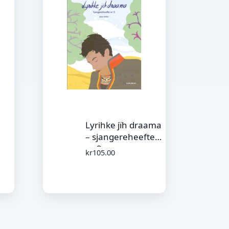
Lyrihke jïh draama
– sjangereheefte
nr.
nr 3
kr
105.00