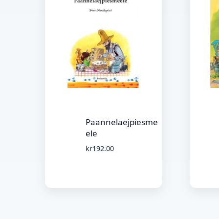
Paannelaejpiesme
ele
kr
192.00