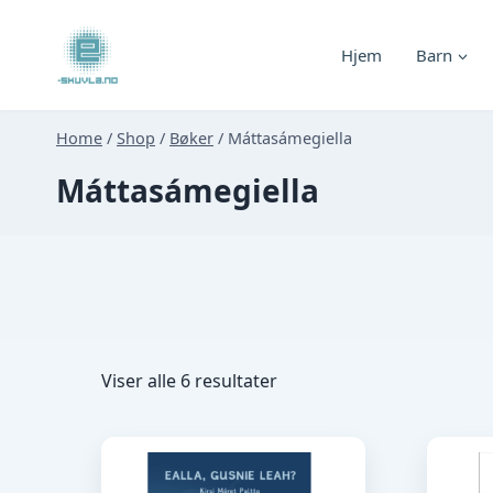
Skip
to
Hjem
Barn
content
Home
/
Shop
/
Bøker
/
Máttasámegiella
Máttasámegiella
Sortert
Viser alle 6 resultater
etter
nyeste