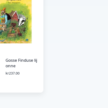
Gosse Finduse lij
onne
kr
237.00