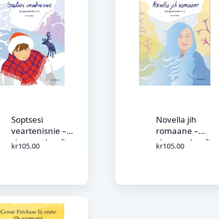
Soptsesi
Novella jih
veartenisnie –
romaane –
sjangereheefte nr.
sjangereheefte 
kr
105.00
kr
105.00
1
2