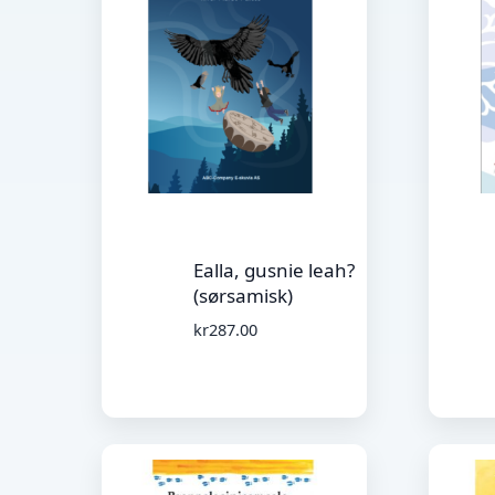
Ealla, gusnie leah?
(sørsamisk)
kr
287.00