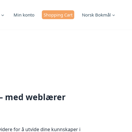
Min konto
Shopping Cart
Norsk Bokmål
 – med weblærer
videre for å utvide dine kunnskaper i