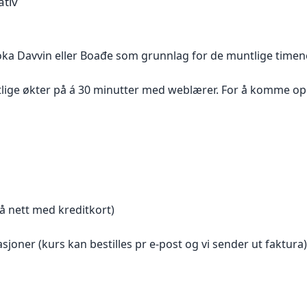
ativ
oka Davvin eller Boađe som grunnlag for de muntlige timen
lige økter på á 30 minutter med weblærer. For å komme opp 
på nett med kreditkort)
asjoner (kurs kan bestilles pr e-post og vi sender ut faktura)