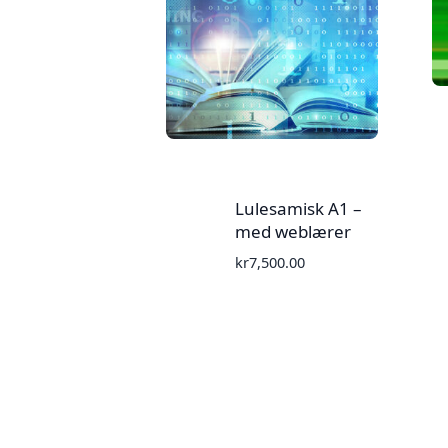
Lulesamisk A1 –
med weblærer
kr
7,500.00