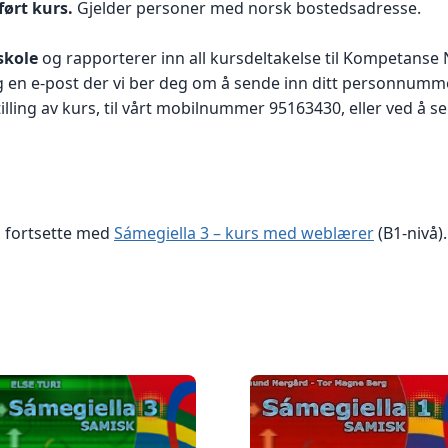
ført kurs.
Gjelder personer med norsk bostedsadresse.
skole
og rapporterer inn all kursdeltakelse til Kompetanse N
deg en e-post der vi ber deg om å sende inn ditt personnumm
illing av kurs, til vårt mobilnummer 95163430, eller ved å 
 fortsette med
Sámegiella 3 – kurs med weblærer
(B1-nivå).