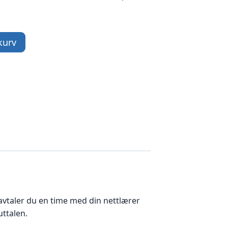
kurv
avtaler du en time med din nettlærer
uttalen.