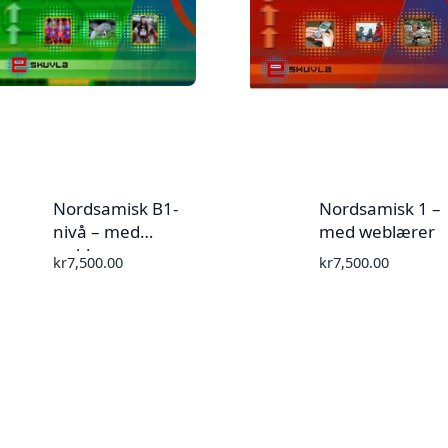
Nordsamisk B1-
Nordsamisk 1 –
nivå – med
med weblærer
weblærer
kr
7,500.00
kr
7,500.00