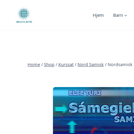
Skip
to
Hjem
Barn
content
Home
/
Shop
/
Kurssat
/
Nord Samisk
/
Nordsamisk 