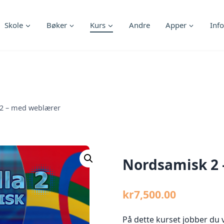
Skole
Bøker
Kurs
Andre
Apper
Info
2 – med weblærer
Nordsamisk 2
kr
7,500.00
På dette kurset jobber du 