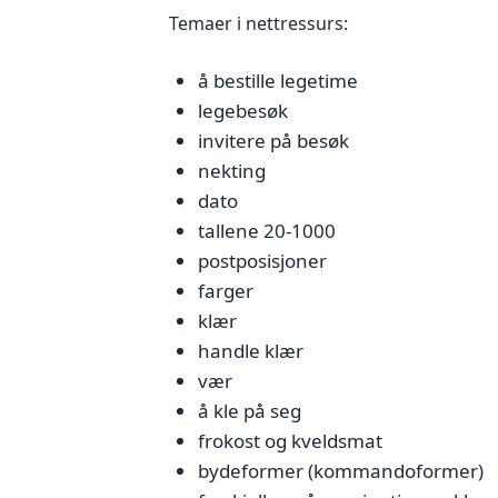
Temaer i nettressurs:
å bestille legetime
legebesøk
invitere på besøk
nekting
dato
tallene 20-1000
postposisjoner
farger
klær
handle klær
vær
å kle på seg
frokost og kveldsmat
bydeformer (kommandoformer)