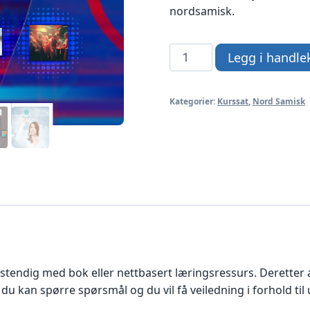
nordsamisk.
Nordsamisk
Legg i handle
2
-
Kategorier:
Kurssat
,
Nord Samisk
med
weblærer
antall
stendig med bok eller nettbasert læringsressurs. Deretter 
du kan spørre spørsmål og du vil få veiledning i forhold til 