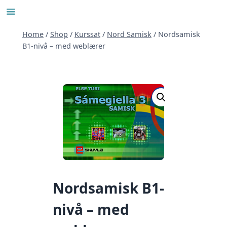
Skip
to
content
Home
/
Shop
/
Kurssat
/
Nord Samisk
/
Nordsamisk
B1-nivå – med weblærer
Nordsamisk B1-
nivå – med