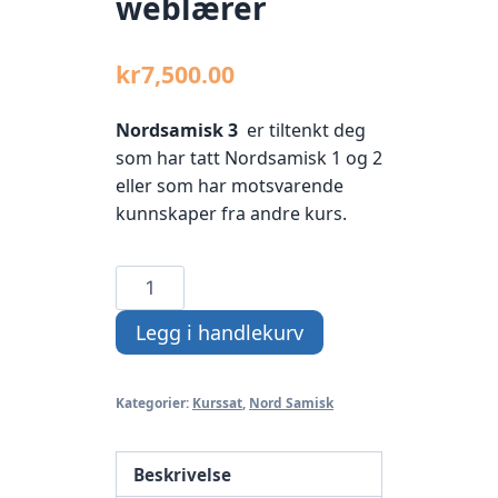
weblærer
kr
7,500.00
Nordsamisk
3
er tiltenkt deg
som har tatt Nordsamisk 1 og 2
eller som har motsvarende
kunnskaper fra andre kurs.
Nordsamisk
B1-
Legg i handlekurv
nivå
-
med
Kategorier:
Kurssat
,
Nord Samisk
weblærer
antall
Beskrivelse