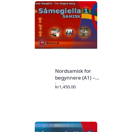
Nordsamisk for
begynnere (A1) –
læringsressurs
kr
1,450.00