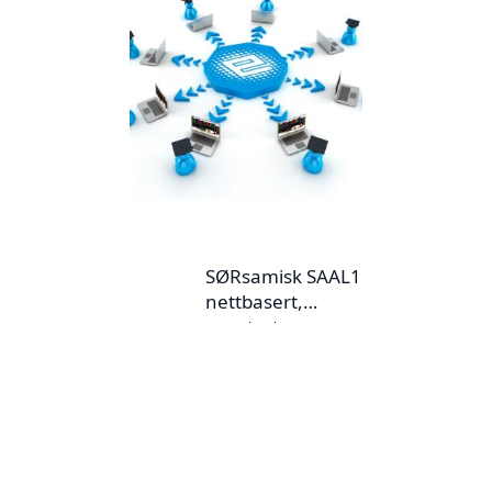
SØRsamisk SAAL1
nettbasert,
oppstart
27.1.2026 (15
studiepoeng)