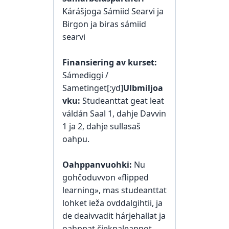
Kárášjoga Sámiid Searvi ja
Birgon ja biras sámiid
searvi
Finansiering av kurset:
Sámediggi /
Sametinget[:yd]
Ulbmiljoa
vku:
Studeanttat geat leat
váldán Saal 1, dahje Davvin
1 ja 2, dahje sullasaš
oahpu.
Oahppanvuohki:
Nu
gohčoduvvon «flipped
learning», mas studeanttat
lohket ieža ovddalgihtii, ja
de deaivvadit hárjehallat ja
oahppat čiekŋaleappot