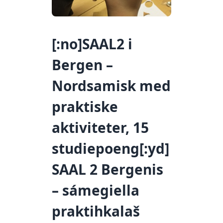
[:no]SAAL2 i
Bergen –
Nordsamisk med
praktiske
aktiviteter, 15
studiepoeng[:yd]
SAAL 2 Bergenis
– sámegiella
praktihkalaš