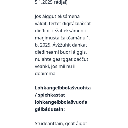
5.1.2025 rádjai).
Jos áiggut eksámena
váldit, fertet digitálalaččat
dieđihit iežat eksámenii
maŋimustá čakčamánu 1.
b. 2025. Ávžžuhit dahkat
dieđiheami buori áiggis,
nu ahte gearggat oaččut
veahki, jos mii nu ii
doaimma.
Lohkangelbbolašvuohta
/ spiehkastat
lohkangelbbolašvuođa
gáibádusain:
Studeanttain, geat áigot