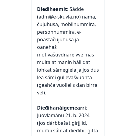
Dieđiheamit
: Sádde
(adm@e-skuvla.no) nama,
čujuhusa, mobilnummira,
personnummira, e-
poastačujuhusa ja
oanehaš
motivašuvdnareivve mas
muitalat manin háliidat
lohkat sámegiela ja jos dus
lea sámi gullevašvuohta
(geahča vuollelis dan birra
vel).
Dieđihanáigemearri
:
Juovlamánu 21. b. 2024
(jos dárbbašat girjjiid,
muđui sáhtát dieđihit gitta