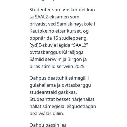
Studenter som ønsker det kan
ta SAAL2-eksamen som
privatist ved Samisk høyskole i
Kautokeino etter kurset, og
oppnår da 15 studiepoeng.
[:yd]E-skuvla lágida “SAAL2”
ovttasbarggus Kárášjoga
Sámiid servviin ja Birgon ja
biras sámiid servviin 2025.
Oahpus deattuhit sámegillii
gulahallama ja ovttasbarggu
studeanttaid gaskkas.
Studeanttat besset hárjehallat
hállat sámegiela iešguđetlágan
beaivválaš diliin.
Oahpu oassin lea