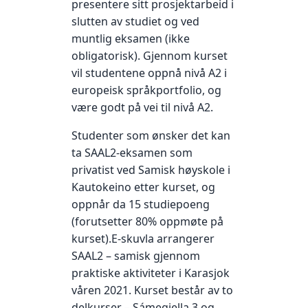
presentere sitt prosjektarbeid i
slutten av studiet og ved
muntlig eksamen (ikke
obligatorisk). Gjennom kurset
vil studentene oppnå nivå A2 i
europeisk språkportfolio, og
være godt på vei til nivå A2.
Studenter som ønsker det kan
ta SAAL2-eksamen som
privatist ved Samisk høyskole i
Kautokeino etter kurset, og
oppnår da 15 studiepoeng
(forutsetter 80% oppmøte på
kurset).E-skuvla arrangerer
SAAL2 – samisk gjennom
praktiske aktiviteter i Karasjok
våren 2021. Kurset består av to
delkurser – Sámegiella 3 og