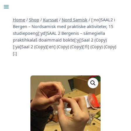
Skip
to
content
Home
/
Shop
/
Kurssat
/
Nord Samisk
/
[:no]SAAL2 i
Bergen – Nordsamisk med praktiske aktiviteter, 15
studiepoeng[:yd]SAAL 2 Bergenis – sámegiella
praktihkalaš doaimmaid bokte[:yj]Saal 2 (Copy)
[:ya]Saal 2 (Copy)[:en] (Copy) (Copy)[:fi] (Copy) (Copy)
[:]