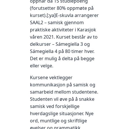
oppnår da 15 studiepoeng
(forutsetter 80% oppmøte på
kurset).[:ya]E-skuvla arrangerer
SAAL2 – samisk gjennom
praktiske aktiviteter i Karasjok
våren 2021. Kurset består av to
delkurser – Sámegiella 3 og
Sámegiella 4 på 80 timer hver.
Det er mulig å delta på begge
eller velge.
Kursene vektlegger
kommunikasjon på samisk og
samarbeid mellom studentene.
Studenten vil øve på å snakke
samisk ved forskjellige
hverdagslige situasjoner. Nye
ord, muntlige og skriftlige
øvelser og grammatikk