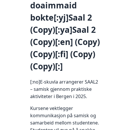
doaimmaid
bokte[:yj]Saal 2
(Copy)[:ya]Saal 2
(Copy)[:en] (Copy)
(Copy)[:fi] (Copy)
(Copy)[:]
[:no]E-skuvla arrangerer SAAL2
– samisk gjennom praktiske
aktiviteter i Bergen i 2025.
Kursene vektlegger
kommunikasjon på samisk og
samarbeid mellom studentene.