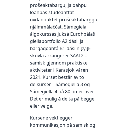
prošeaktabargu, ja oahpu
loahpas studeanttat
ovdanbuktet prošeaktabarggu
njálmmálaččat. Sámegiela
álgokurssas juksá Eurohpálaš
giellaportfolio A2 dási ja
bargagoahtá B1-dásiin.[:yj]E-
skuvla arrangerer SAAL2 –
samisk gjennom praktiske
aktiviteter i Karasjok våren
2021. Kurset består av to
delkurser – Sámegiella 3 og
Sámegiella 4 på 80 timer hver.
Det er mulig å delta på begge
eller velge.
Kursene vektlegger
kommunikasjon på samisk og