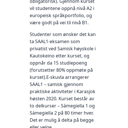
obligatorisk). Gjennom kurset
vil studentene oppnå nivå A2 i
europeisk språkportfolio, og
være godt på vei til nivå B1.
Studenter som ønsker det kan
ta SAAL1-eksamen som
privatist ved Samisk høyskole i
Kautokeino etter kurset, og
oppnår da 15 studiepoeng
(forutsetter 80% oppmøte på
kurset).E-skuvla arrangerer
SAAL1 – samisk gjennom
praktiske aktiviteter i Karasjok
høsten 2020. Kurset består av
to delkurser – Sámegiella 1 og
Sámegiella 2 på 80 timer hver.
Det er mulig å delta på begge
eller velge.