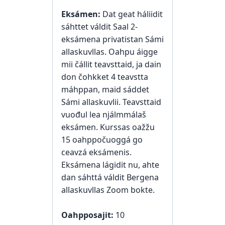
Eksámen:
Dat geat háliidit
sáhttet váldit Saal 2-
eksámena privatistan Sámi
allaskuvllas. Oahpu áigge
mii čállit teavsttaid, ja dain
don čohkket 4 teavstta
máhppan, maid sáddet
Sámi allaskuvlii. Teavsttaid
vuođul lea njálmmálaš
eksámen. Kurssas oažžu
15 oahppočuoggá go
ceavzá eksámenis.
Eksámena lágidit nu, ahte
dan sáhttá váldit Bergena
allaskuvllas Zoom bokte.
Oahpposajit:
10