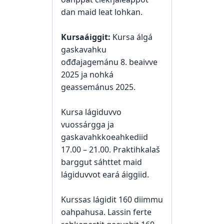
dan maid leat lohkan.
Kursaáiggit:
Kursa álgá
gaskavahku
ođđajagemánu 8. beaivve
2025 ja nohká
geassemánus 2025.
Kursa lágiduvvo
vuossárgga ja
gaskavahkkoeahkediid
17.00 – 21.00. Praktihkalaš
barggut sáhttet maid
lágiduvvot eará áiggiid.
Kurssas lágidit 160 diimmu
oahpahusa. Lassin ferte