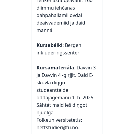
rehkenastit geavahit 160
diimmu iehčanas
oahpahallamii ovdal
deaivvademiid ja daid
maŋŋá.
Kursabáiki
: Bergen
inkluderingssenter
Kursamateriála
: Davvin 3
ja Davvin 4 -girjjit. Daid E-
skuvla diŋgo
studeanttaide
ođđajagemánu 1. b. 2025.
Sáhtát maid ieš diŋgot
njuolga
Folkeuniversitetetis:
nettstudier@fu.no
.