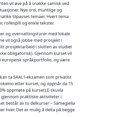
ten vil øve på å snakke samisk ved
ituasjoner. Nye ord, muntlige og
matikk tilpasses temaer. Hvert tema
 rollespill og enkle tekster.
rer og overnattingsturer med lokale
e vil også jobbe med prosjekt i
itt prosjektarbeid i slutten av studiet
ke obligatorisk). Gjennom kurset vil
i europeisk språkportfolio, og være
kan ta SAAL1-eksamen som privatist
okeino etter kurset, og oppnår da 15
80% oppmøte på kurset).E-skuvla
gjennom praktiske aktiviteter i
et består av to delkurser – Sámegiella
er hver. Det er mulig å delta på begge