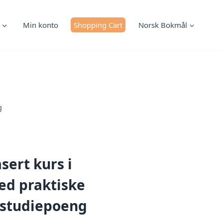
Min konto
Shopping Cart
Norsk Bokmål
g
sert kurs i
d praktiske
5 studiepoeng