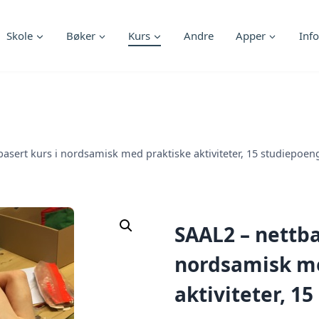
Skole
Bøker
Kurs
Andre
Apper
Info
basert kurs i nordsamisk med praktiske aktiviteter, 15 studiepoen
SAAL2 – nettba
nordsamisk me
aktiviteter, 1