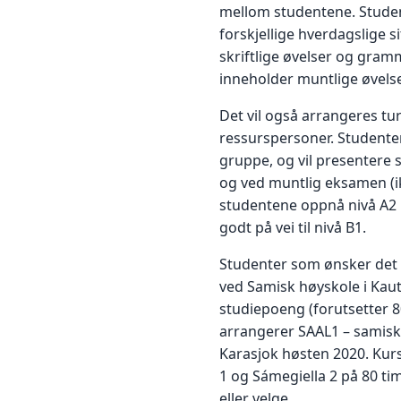
mellom studentene. Studen
forskjellige hverdagslige s
skriftlige øvelser og gram
inneholder muntlige øvelser,
Det vil også arrangeres tu
ressurspersoner. Studenten
gruppe, og vil presentere s
og ved muntlig eksamen (ik
studentene oppnå nivå A2 
godt på vei til nivå B1.
Studenter som ønsker det 
ved Samisk høyskole i Kaut
studiepoeng (forutsetter 
arrangerer SAAL1 – samisk 
Karasjok høsten 2020. Kurs
1 og Sámegiella 2 på 80 tim
eller velge.