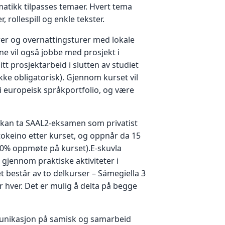
matikk tilpasses temaer. Hvert tema
 rollespill og enkle tekster.
rer og overnattingsturer med lokale
e vil også jobbe med prosjekt i
itt prosjektarbeid i slutten av studiet
ke obligatorisk). Gjennom kurset vil
i europeisk språkportfolio, og være
kan ta SAAL2-eksamen som privatist
okeino etter kurset, og oppnår da 15
80% oppmøte på kurset).E-skuvla
gjennom praktiske aktiviteter i
t består av to delkurser – Sámegiella 3
r hver. Det er mulig å delta på begge
nikasjon på samisk og samarbeid