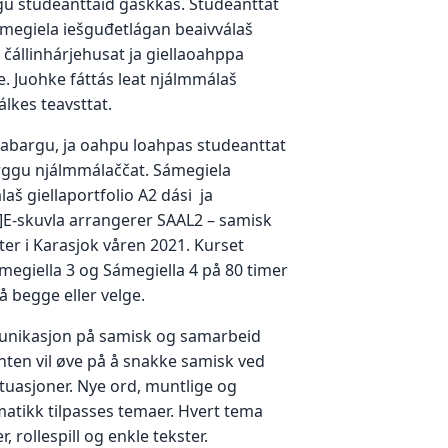
gu studeanttaid gaskkas. Studeanttat
sámegiela iešguđetlágan beaivválaš
ja čállinhárjehusat ja giellaoahppa
e. Juohke fáttás leat njálmmálaš
álkes teavsttat.
abargu, ja oahpu loahpas studeanttat
ggu njálmmálaččat. Sámegiela
aš giellaportfolio A2 dási ja
j]E-skuvla arrangerer SAAL2 – samisk
ter i Karasjok våren 2021. Kurset
ámegiella 3 og Sámegiella 4 på 80 timer
å begge eller velge.
nikasjon på samisk og samarbeid
ten vil øve på å snakke samisk ved
ituasjoner. Nye ord, muntlige og
matikk tilpasses temaer. Hvert tema
 rollespill og enkle tekster.