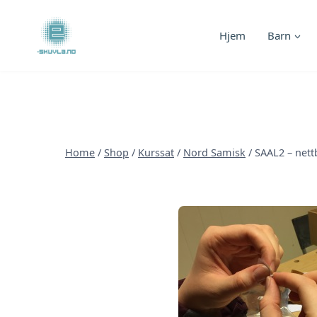
Skip
to
Hjem
Barn
content
Home
/
Shop
/
Kurssat
/
Nord Samisk
/
SAAL2 – nett