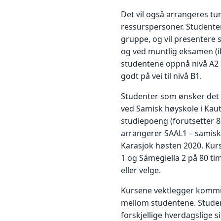
Det vil også arrangeres tu
ressurspersoner. Studenten
gruppe, og vil presentere s
og ved muntlig eksamen (ik
studentene oppnå nivå A2 
godt på vei til nivå B1.
Studenter som ønsker det 
ved Samisk høyskole i Kaut
studiepoeng (forutsetter 
arrangerer SAAL1 – samisk 
Karasjok høsten 2020. Kurs
1 og Sámegiella 2 på 80 tim
eller velge.
Kursene vektlegger kommu
mellom studentene. Studen
forskjellige hverdagslige s