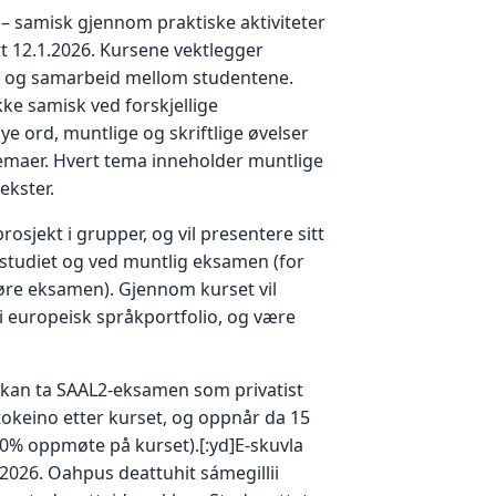
– samisk gjennom praktiske aktiviteter
t 12.1.2026. Kursene vektlegger
 og samarbeid mellom studentene.
kke samisk ved forskjellige
ye ord, muntlige og skriftlige øvelser
emaer. Hvert tema inneholder muntlige
tekster.
osjekt i grupper, og vil presentere sitt
v studiet og ved muntlig eksamen (for
re eksamen). Gjennom kurset vil
i europeisk språkportfolio, og være
kan ta SAAL2-eksamen som privatist
okeino etter kurset, og oppnår da 15
80% oppmøte på kurset).[:yd]E-skuvla
2026. Oahpus deattuhit sámegillii