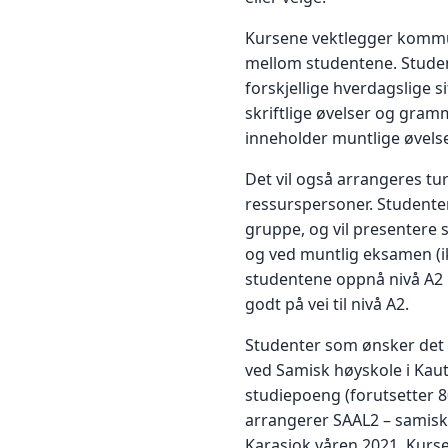
Kursene vektlegger kommu
mellom studentene. Studen
forskjellige hverdagslige s
skriftlige øvelser og gram
inneholder muntlige øvelser,
Det vil også arrangeres tu
ressurspersoner. Studenten
gruppe, og vil presentere s
og ved muntlig eksamen (ik
studentene oppnå nivå A2 
godt på vei til nivå A2.
Studenter som ønsker det 
ved Samisk høyskole i Kaut
studiepoeng (forutsetter 8
arrangerer SAAL2 – samisk 
Karasjok våren 2021. Kurse