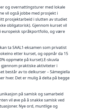
rer og overnattingsturer med lokale
e vil også jobbe med prosjekt i
itt prosjektarbeid i slutten av studiet
ke obligatorisk). Gjennom kurset vil
i europeisk språkportfolio, og være
kan ta SAAL1-eksamen som privatist
okeino etter kurset, og oppnår da 15
80% oppmøte på kurset).E-skuvla
gjennom praktiske aktiviteter i
et består av to delkurser – Sámegiella
er hver. Det er mulig å delta på begge
nikasjon på samisk og samarbeid
ten vil øve på å snakke samisk ved
ituasjoner. Nye ord, muntlige og