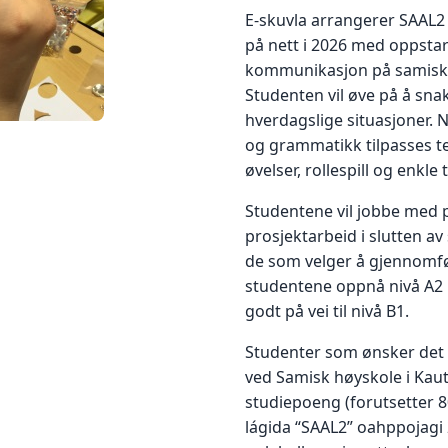
E-skuvla arrangerer SAAL2 
på nett i 2026 med oppstar
kommunikasjon på samisk
Studenten vil øve på å sna
hverdagslige situasjoner. N
og grammatikk tilpasses t
øvelser, rollespill og enkle 
Studentene vil jobbe med pr
prosjektarbeid i slutten a
de som velger å gjennomfø
studentene oppnå nivå A2 
godt på vei til nivå B1.
Studenter som ønsker det 
ved Samisk høyskole i Kaut
studiepoeng (forutsetter 
lágida “SAAL2” oahppojagi 