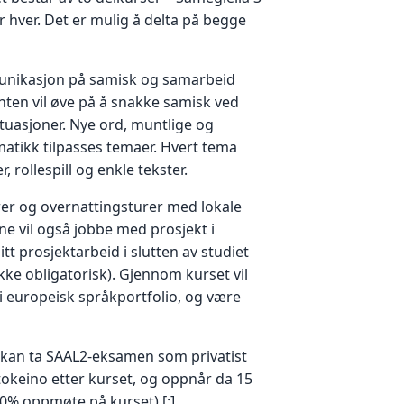
r hver. Det er mulig å delta på begge
nikasjon på samisk og samarbeid
ten vil øve på å snakke samisk ved
ituasjoner. Nye ord, muntlige og
matikk tilpasses temaer. Hvert tema
 rollespill og enkle tekster.
rer og overnattingsturer med lokale
e vil også jobbe med prosjekt i
itt prosjektarbeid i slutten av studiet
ke obligatorisk). Gjennom kurset vil
i europeisk språkportfolio, og være
kan ta SAAL2-eksamen som privatist
okeino etter kurset, og oppnår da 15
0% oppmøte på kurset).[:]