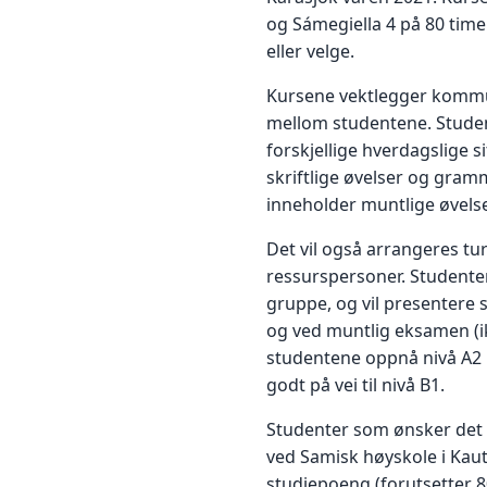
og Sámegiella 4 på 80 time
eller velge.
Kursene vektlegger kommu
mellom studentene. Studen
forskjellige hverdagslige s
skriftlige øvelser og gram
inneholder muntlige øvelser,
Det vil også arrangeres tu
ressurspersoner. Studenten
gruppe, og vil presentere s
og ved muntlig eksamen (ik
studentene oppnå nivå A2 
godt på vei til nivå B1.
Studenter som ønsker det 
ved Samisk høyskole i Kaut
studiepoeng (forutsetter 8