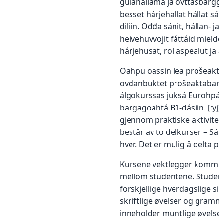
gulahallama ja ovttasbarg
besset hárjehallat hállat 
diliin. Ođđa sánit, hállan- 
heivehuvvojit fáttáid mield
hárjehusat, rollaspealut ja 
Oahpu oassin lea prošeakt
ovdanbuktet prošeaktabar
álgokurssas juksá Eurohpál
bargagoahtá B1-dásiin. [:y
gjennom praktiske aktivite
består av to delkurser – S
hver. Det er mulig å delta p
Kursene vektlegger kommu
mellom studentene. Studen
forskjellige hverdagslige s
skriftlige øvelser og gram
inneholder muntlige øvelser,