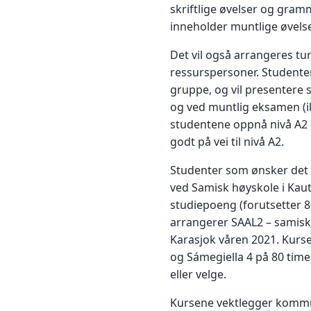
skriftlige øvelser og gram
inneholder muntlige øvelser,
Det vil også arrangeres tu
ressurspersoner. Studenten
gruppe, og vil presentere s
og ved muntlig eksamen (ik
studentene oppnå nivå A2 
godt på vei til nivå A2.
Studenter som ønsker det 
ved Samisk høyskole i Kaut
studiepoeng (forutsetter 
arrangerer SAAL2 – samisk 
Karasjok våren 2021. Kurse
og Sámegiella 4 på 80 time
eller velge.
Kursene vektlegger kommu