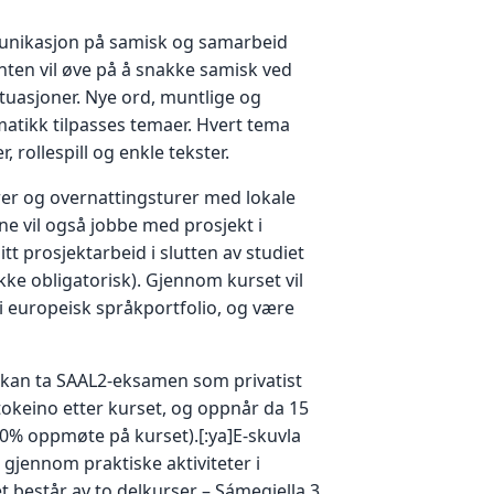
nikasjon på samisk og samarbeid
ten vil øve på å snakke samisk ved
ituasjoner. Nye ord, muntlige og
matikk tilpasses temaer. Hvert tema
 rollespill og enkle tekster.
rer og overnattingsturer med lokale
e vil også jobbe med prosjekt i
itt prosjektarbeid i slutten av studiet
ke obligatorisk). Gjennom kurset vil
i europeisk språkportfolio, og være
kan ta SAAL2-eksamen som privatist
okeino etter kurset, og oppnår da 15
0% oppmøte på kurset).[:ya]E-skuvla
gjennom praktiske aktiviteter i
t består av to delkurser – Sámegiella 3