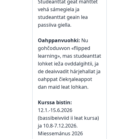
Studeanttat geat máhttet
vehá sámegiela ja
studeanttat geain lea
passiiva giella.
Oahppanvuohki:
Nu
gohčoduvvon «flipped
learning», mas studeanttat
lohket ieža ovddalgihtii, ja
de deaivvadit hárjehallat ja
oahppat čiekŋaleappot
dan maid leat lohkan.
Kurssa bistin:
12.1.-15.6.2026
(bassibeivviid ii leat kursa)
ja 10.8-7.12.2026.
Miessemánus 2026