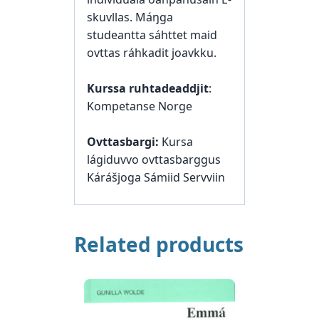
skuvllas. Máŋga
studeantta sáhttet maid
ovttas ráhkadit joavkku.
Kurssa ruhtadeaddjit
:
Kompetanse Norge
Ovttasbargi:
Kursa
lágiduvvo ovttasbarggus
Kárášjoga Sámiid Servviin
Related products