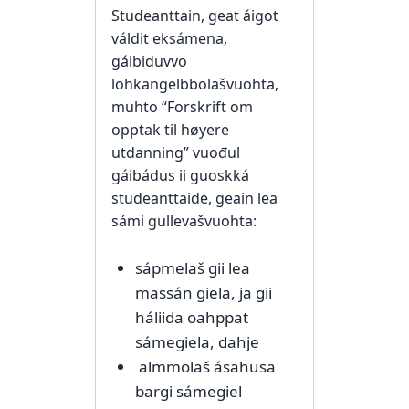
Studeanttain, geat áigot
váldit eksámena,
gáibiduvvo
lohkangelbbolašvuohta,
muhto “Forskrift om
opptak til høyere
utdanning” vuođul
gáibádus ii guoskká
studeanttaide, geain lea
sámi gullevašvuohta:
sápmelaš gii lea
massán giela, ja gii
háliida oahppat
sámegiela, dahje
almmolaš ásahusa
bargi sámegiel