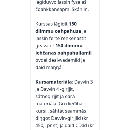
lágiduvvo lassin fysalaš
čoahkkaneapmi Skániin.
Kurssas lágidit
150
diimmu oahpahusa
ja
lassin ferte rehkenastit
geavahit
150 diimmu
iehčanas oahpahallamii
ovdal deaivvademiid ja
daid maŋŋá.
Kursamateriála
: Davvin 3
ja Davvin 4 -girjjit,
sátnegirjjit ja eará
materiála. Go dieđihat
kursii, sáhtát seammás
diŋgot Davvin-girjjiid (kr
450,- pr st) ja daid CD:id (kr