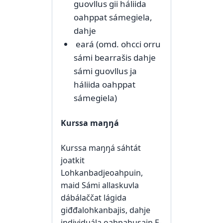
guovllus gii háliida
oahppat sámegiela,
dahje
eará (omd. ohcci orru
sámi bearrašis dahje
sámi guovllus ja
háliida oahppat
sámegiela)
Kurssa maŋŋá
Kurssa maŋŋá sáhtát
joatkit
Lohkanbadjeoahpuin,
maid Sámi allaskuvla
dábálaččat lágida
giđđalohkanbajis, dahje
individuála oahpahusain E-