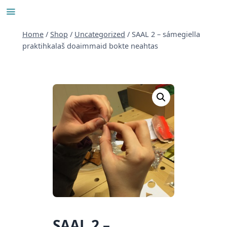
Skip
to
content
Home
/
Shop
/
Uncategorized
/
SAAL 2 – sámegiella
praktihkalaš doaimmaid bokte neahtas
SAAL 2 –