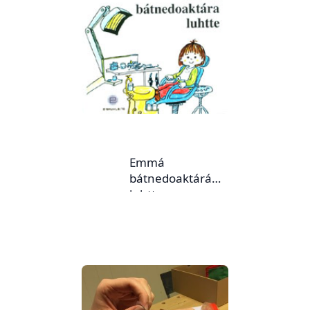
Emmá
bátnedoaktárá
luhtte