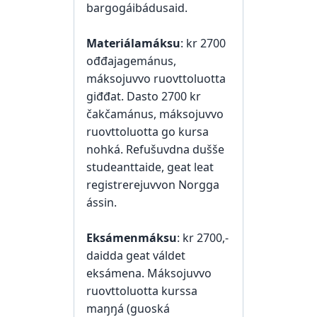
bargogáibádusaid.
Materiálamáksu
: kr 2700
ođđajagemánus,
máksojuvvo ruovttoluotta
giđđat. Dasto 2700 kr
čakčamánus, máksojuvvo
ruovttoluotta go kursa
nohká. Refušuvdna dušše
studeanttaide, geat leat
registrerejuvvon Norgga
ássin.
Eksámenmáksu
: kr 2700,-
daidda geat váldet
eksámena. Máksojuvvo
ruovttoluotta kurssa
maŋŋá (guoská