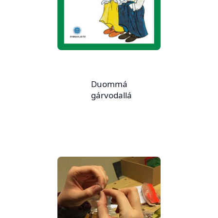
Duommá
gárvodallá