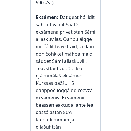
590,-/st).
Eksámen:
Dat geat háliidit
sáhttet váldit Saal 2-
eksámena privatistan Sámi
allaskuvllas. Oahpu áigge
mii čállit teavsttaid, ja dain
don čohkket máhpa maid
sáddet Sámi allaskuvlii.
Teavsttaid vuođul lea
njálmmálaš eksámen.
Kurssas oažžu 15
oahppočuoggá go ceavzá
eksámenis. Eksámenii
beassan eaktuda, ahte lea
oassálastán 80%
kursadiimmuin ja
ollašuhttán