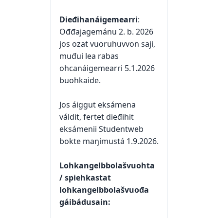
Dieđihanáigemearri
:
Ođđajagemánu 2. b. 2026
jos ozat vuoruhuvvon saji,
muđui lea rabas
ohcanáigemearri 5.1.2026
buohkaide.
Jos áiggut eksámena
váldit, fertet dieđihit
eksámenii Studentweb
bokte maŋimustá 1.9.2026.
Lohkangelbbolašvuohta
/ spiehkastat
lohkangelbbolašvuođa
gáibádusain: