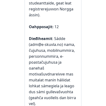
studeanttaide, geat leat
registrerejuvvon Norgga
ássin).
Oahpposajit:
12
Dieđiheamit
: Sádde
(adm@e-skuvla.no) nama,
čujuhusa, mobilnummira,
personnummira, e-
poastačujuhusa ja
oanehaš
motivašuvdnareivve mas
muitalat manin háliidat
lohkat sámegiela ja leago
dus sámi gullevašvuohta
(geahča vuollelis dan birra
vel).