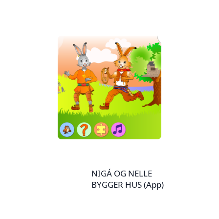
sørsamisk[:ya]Gae
jsie 1
siebriedahkefaage
teekstegærja[:en]
Gaejsie 1 (South
Sami)[:fi]Gaejsie 1
(eteläsaame)[:]
NIGÁ OG NELLE
BYGGER HUS (App)