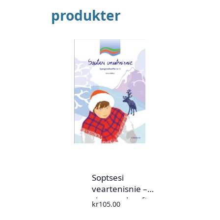
produkter
Soptsesi
veartenisnie –
sjangereheefte nr.
kr
105.00
1