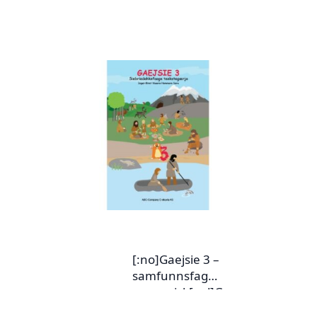
[:no]Gaejsie 3 –
samfunnsfag
sørsamisk[:yd]Gae
jsie 3 –