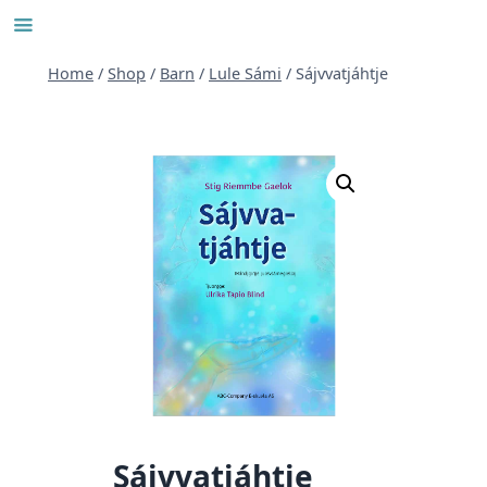
Skip
to
content
Home
/
Shop
/
Barn
/
Lule Sámi
/
Sájvvatjáhtje
Sájvvatjáhtje