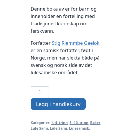
Denne boka av er for barn og
inneholder en fortelling med
tradisjonell kunnskap om
ferskvann.
Forfatter
Stig Riemmbe Gaelok
er en samisk forfatter, født i
Norge, men har slekta både på
svensk og norsk side av det
lulesamiske området.
Sájvvatjáhtje
antall
Legg i handlekurv
Kategorier:
1.-4. trinn
,
5.-10. trinn
,
Bøker
,
Lule Sámi
,
Lule Sámi
,
Lulesamisk
,