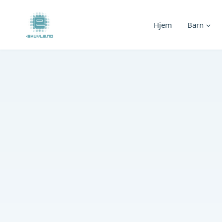
Skip
to
Hjem
Barn
content