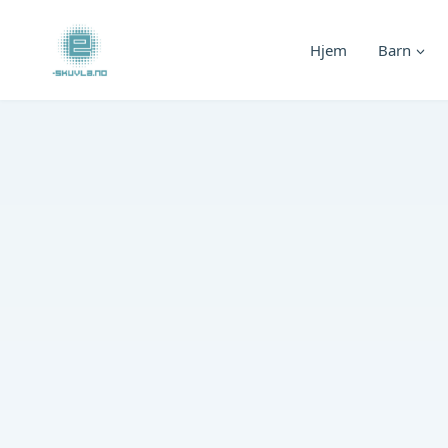
Skip
to
Hjem
Barn
content