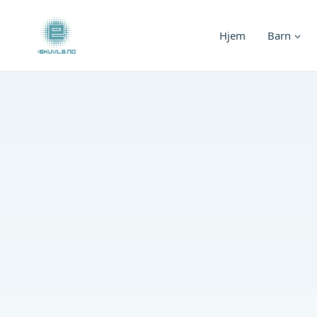
Skip
to
Hjem
Barn
content