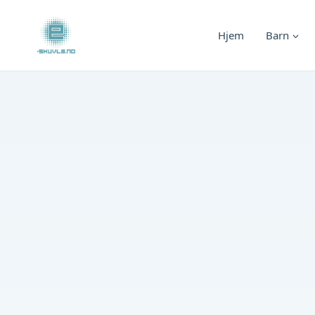
Skip
to
Hjem
Barn
content