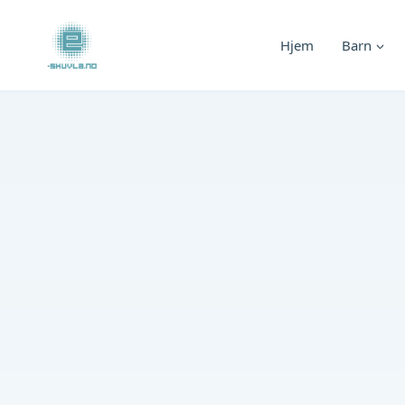
Skip
to
Hjem
Barn
content