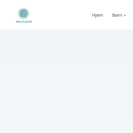
Skip
to
Hjem
Barn
content