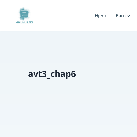
Skip
to
Hjem
Barn
content
avt3_chap6