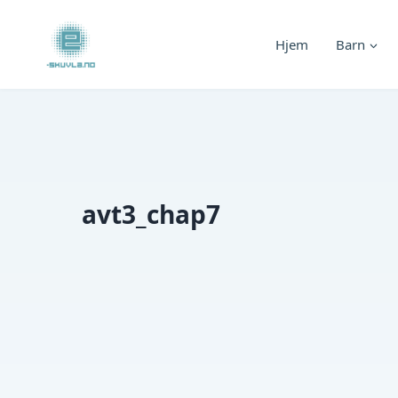
Skip
to
Hjem
Barn
content
avt3_chap7