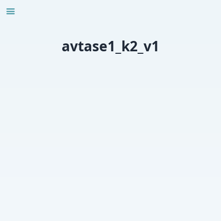
Skip
to
content
avtase1_k2_v1