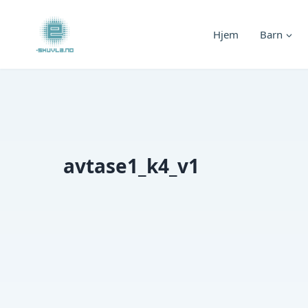
Skip
to
Hjem
Barn
content
avtase1_k4_v1