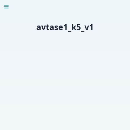
Skip
to
content
avtase1_k5_v1