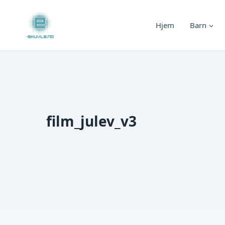
Skip
to
Hjem
Barn
content
film_julev_v3