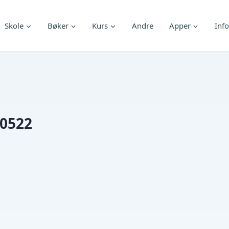
Skole
Bøker
Kurs
Andre
Apper
Info
0522