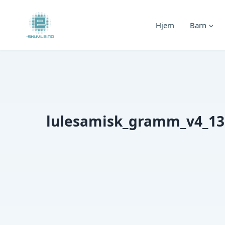
Skip
to
Hjem
Barn
content
lulesamisk_gramm_v4_13