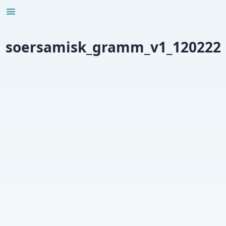
Skip
to
content
soersamisk_gramm_v1_120222