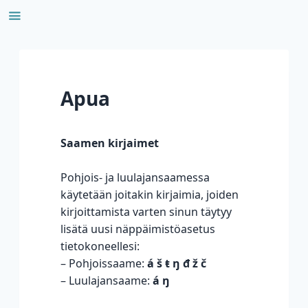
Siirry
sisältöön
Apua
Saamen kirjaimet
Pohjois- ja luulajansaamessa
käytetään joitakin kirjaimia, joiden
kirjoittamista varten sinun täytyy
lisätä uusi näppäimistöasetus
tietokoneellesi:
– Pohjoissaame:
á š ŧ ŋ đ ž č
– Luulajansaame:
á ŋ