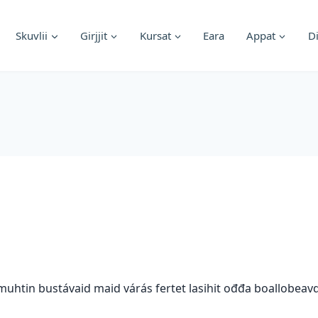
Skuvlii
Girjjit
Kursat
Eara
Appat
D
 muhtin bustávaid maid várás fertet lasihit ođđa boallobeav