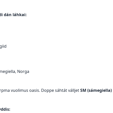
i dán láhkai:
giid
megiella, Norga
arpma vuolimus oasis. Doppe sáhtát válljet
SM (sámegiella)
ddis: