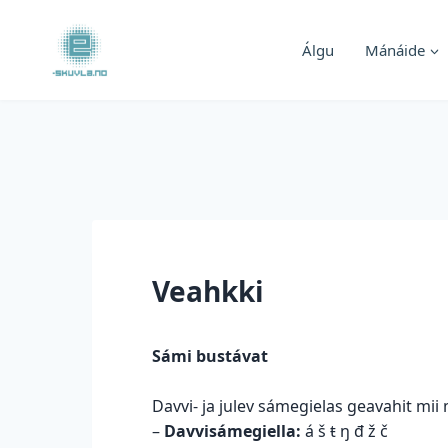
Skip
to
Álgu
Mánáide
content
Veahkki
Sámi bustávat
Davvi- ja julev sámegielas geavahit mii
–
Davvisámegiella:
á š ŧ ŋ đ ž č