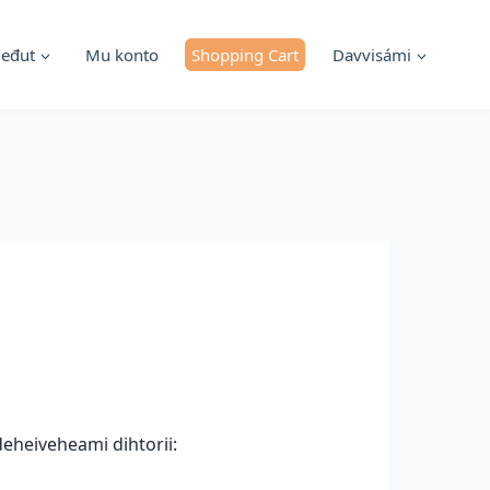
ieđut
Mu konto
Shopping Cart
Davvisámi
deheiveheami dihtorii: