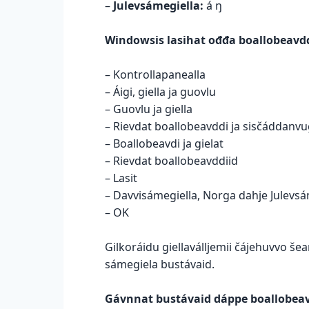
–
Julevsámegiella:
á ŋ
Windowsis lasihat ođđa boallobeavdd
– Kontrollapanealla
– Áigi, giella ja guovlu
– Guovlu ja giella
– Rievdat boallobeavddi ja sisčáddanvu
– Boallobeavdi ja gielat
– Rievdat boallobeavddiid
– Lasit
– Davvisámegiella, Norga dahje Julevsá
– OK
Gilkoráidu giellaválljemii čájehuvvo še
sámegiela bustávaid.
Gávnnat bustávaid dáppe boallobeav