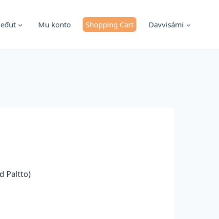
ieđut
Mu konto
Shopping Cart
Davvisámi
d Paltto)