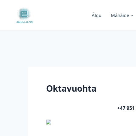
Skip
to
Álgu
Mánáide
content
Oktavuohta
+47 951