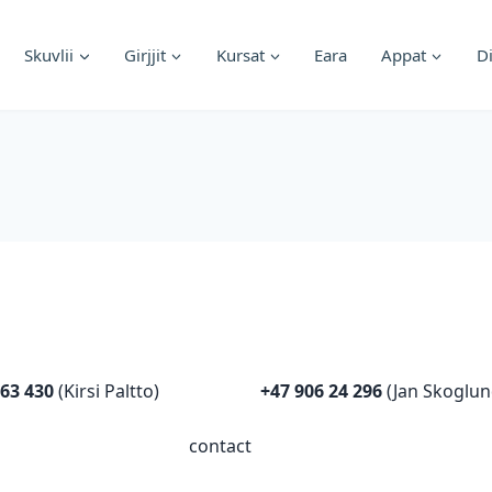
Skuvlii
Girjjit
Kursat
Eara
Appat
D
 63 430
(Kirsi Paltto)
+47 906 24 296
(Jan Skoglun