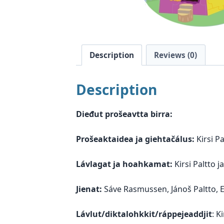
Description
Reviews (0)
Description
Dieđut prošeavtta birra:
Prošeaktaidea ja giehtačálus:
Kirsi Pa
Lávlagat ja hoahkamat:
Kirsi Paltto j
Jienat:
Sáve Rasmussen, Jánoš Paltto, El
Lávlut/diktalohkkit/ráppejeaddjit
: K