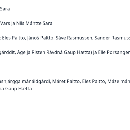
 Sara
Vars ja Nils Máhtte Sara
: Eles Paltto, Jánoš Paltto, Sáve Rasmussen, Sander Rasmuss
árddit, Åge ja Risten Rávdná Gaup Hætta) ja Elle Porsanger 
asnjárgga mánáidgárdi, Máret Paltto, Eles Paltto, Máze mán
dna Gaup Hætta