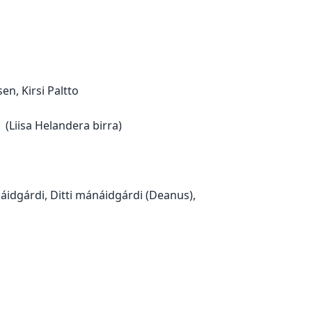
en, Kirsi Paltto
(Liisa Helandera birra)
áidgárdi, Ditti mánáidgárdi (Deanus),