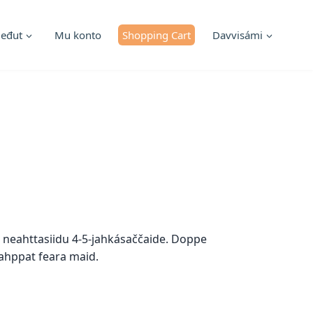
ieđut
Mu konto
Shopping Cart
Davvisámi
 neahttasiidu 4-5-jahkásaččaide. Doppe
oahppat feara maid.