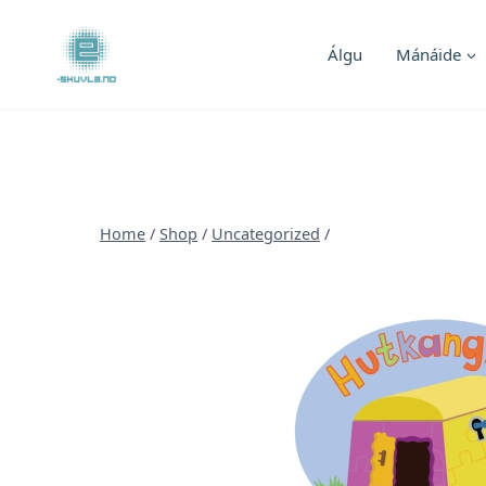
Skip
to
Álgu
Mánáide
content
Home
/
Shop
/
Uncategorized
/