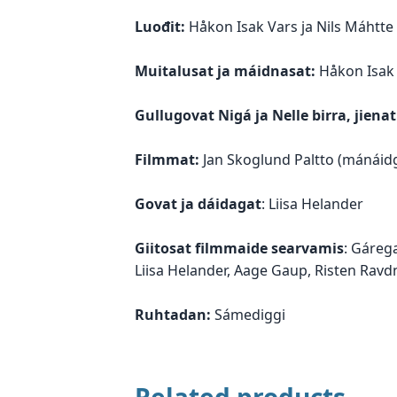
Luođit:
Håkon Isak Vars ja Nils Máhtte
Muitalusat ja máidnasat:
Håkon Isak 
Gullugovat Nigá ja Nelle birra, jienat
Filmmat:
Jan Skoglund Paltto (mánáidg
Govat ja dáidagat
: Liisa Helander
Giitosat filmmaide searvamis
: Gáreg
Liisa Helander, Aage Gaup, Risten Rav
Ruhtadan:
Sámediggi