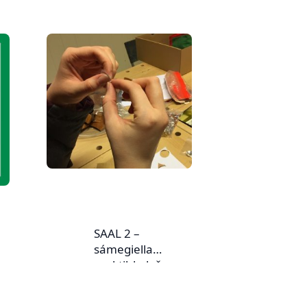
SAAL 2 –
sámegiella
praktihkalaš
doaimmaid bokte
neahtas