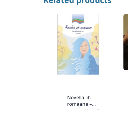
Related products
Novella jïh
romaane –
sjangereheefte nr.
2