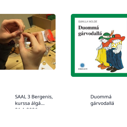
SAAL 3 Bergenis,
Duommá
kurssa álgá
gárvodallá
21.1.2026.