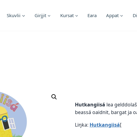
Skuvlii
Girjjit
Kursat
Eara
Appat
D
Hutkangiisá
lea gelddolaš
beassá oaidnit, bargat ja 
Liŋka:
Hutkangiisá
[