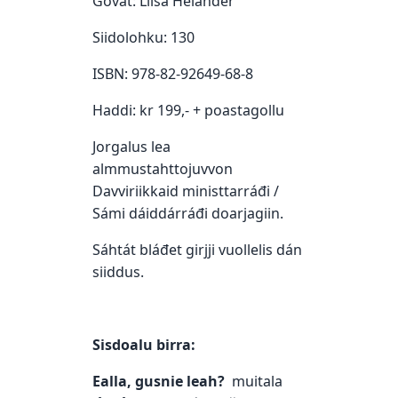
Govat: Liisa Helander
Siidolohku: 130
ISBN: 978-82-92649-68-8
Haddi: kr 199,- + poastagollu
Jorgalus lea
almmustahttojuvvon
Davviriikkaid ministtarráđi /
Sámi dáiddárráđi doarjagiin.
Sáhtát bláđet girjji vuollelis dán
siiddus.
Sisdoalu birra:
Ealla, gusnie leah?
muitala