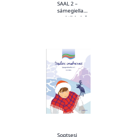
SAAL 2 –
sámegiella
praktihkalaš
doaimmaid bokte
neahtas
Soptsesi