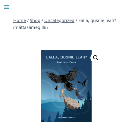
Skip
to
content
Home
/
Shop
/
Uncategorized
/
Ealla, gusnie leah?
(máttasámegillii)