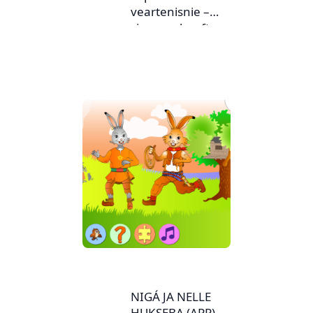
veartenisnie –
sjangereheefte nr.
1
NIGÁ JA NELLE
HUKSEBA (APP)