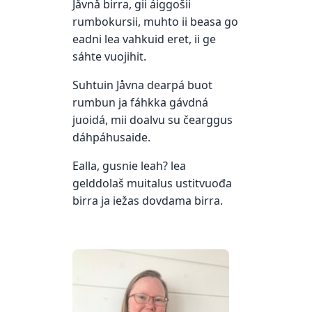
Jåvnå birra, gii áiggošii
rumbokursii, muhto ii beasa go
eadni lea vahkuid eret, ii ge
sáhte vuojihit.
Suhtuin Jåvna dearpá buot
rumbun ja fáhkka gávdná
juoidá, mii doalvu su čearggus
dáhpáhusaide.
Ealla, gusnie leah? lea
gelddolaš muitalus ustitvuođa
birra ja iežas dovdama birra.