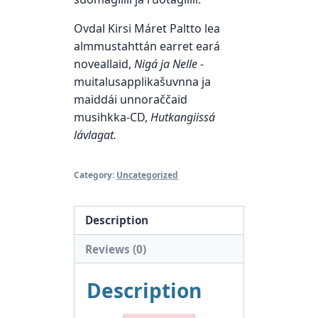
Ovdal Kirsi Máret Paltto lea
almmustahttán earret eará
noveallaid,
Nigá ja Nelle
-
muitalusapplikašuvnna ja
maiddái unnoraččaid
musihkka-CD,
Hutkangiissá
lávlagat.
Category:
Uncategorized
Description
Reviews (0)
Description