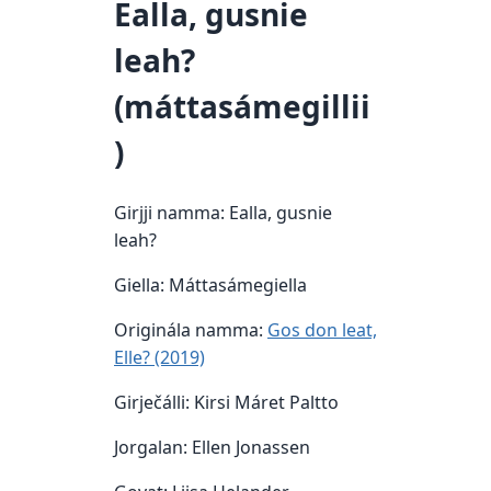
Ealla, gusnie
leah?
(máttasámegillii
)
Girjji namma: Ealla, gusnie
leah?
Giella: Máttasámegiella
Originála namma:
Gos don leat,
Elle? (2019)
Girječálli: Kirsi Máret Paltto
Jorgalan: Ellen Jonassen