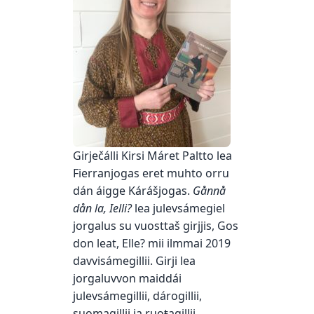
Girječálli Kirsi Máret Paltto lea
Fierranjogas eret muhto orru
dán áigge Kárášjogas.
Gånnå
dån la, Ielli?
lea julevsámegiel
jorgalus su vuosttaš girjjis, Gos
don leat, Elle? mii ilmmai 2019
davvisámegillii. Girji lea
jorgaluvvon maiddái
julevsámegillii, dárogillii,
suomagillii ja ruoŧagillii.