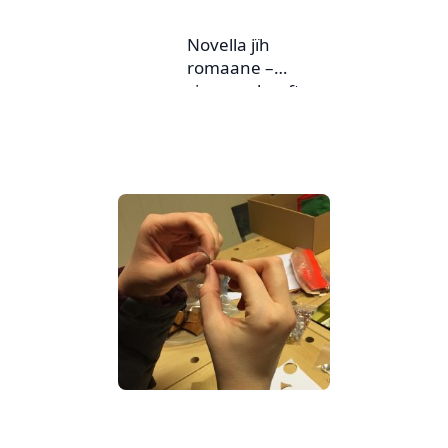
Novella jïh
romaane –
sjangereheefte nr.
2