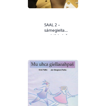
SAAL 2 –
sámegiella
praktihkalaš
doaimmaid bokte
neahtas