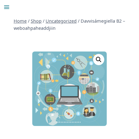
Skip
to
content
Home
/
Shop
/
Uncategorized
/
Davvisámegiella B2 –
weboahpaheaddjiin