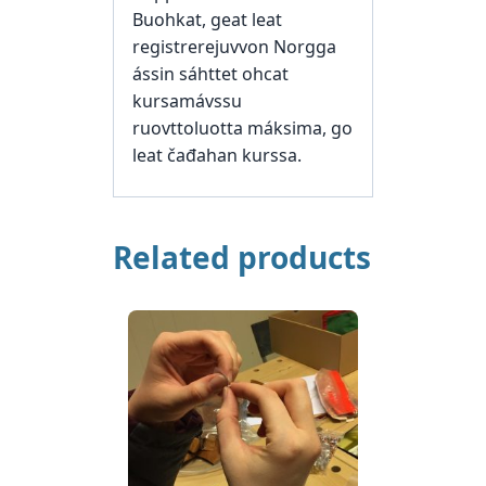
Buohkat, geat leat
registrerejuvvon Norgga
ássin sáhttet ohcat
kursamávssu
ruovttoluotta máksima, go
leat čađahan kurssa.
Related products