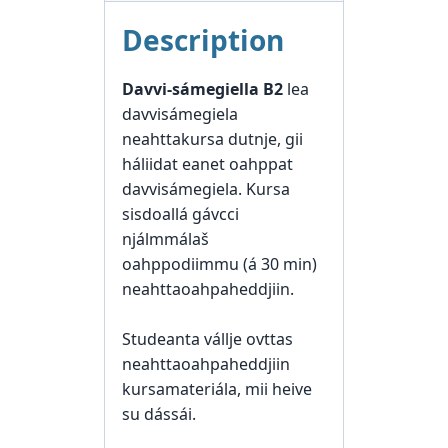
Description
Davvi-sámegiella B2
lea
davvisámegiela
neahttakursa dutnje, gii
háliidat eanet oahppat
davvisámegiela. Kursa
sisdoallá gávcci
njálmmálaš
oahppodiimmu (á 30 min)
neahttaoahpaheddjiin.
Studeanta vállje ovttas
neahttaoahpaheddjiin
kursamateriála, mii heive
su dássái.