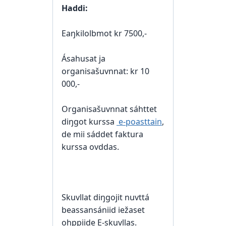
Haddi:
Eaŋkilolbmot kr 7500,-
Ásahusat ja
organisašuvnnat: kr 10
000,-
Organisašuvnnat sáhttet
diŋgot kurssa
e-poasttain
,
de mii sáddet faktura
kurssa ovddas.
Skuvllat diŋgojit nuvttá
beassansániid iežaset
ohppiide E-skuvllas.