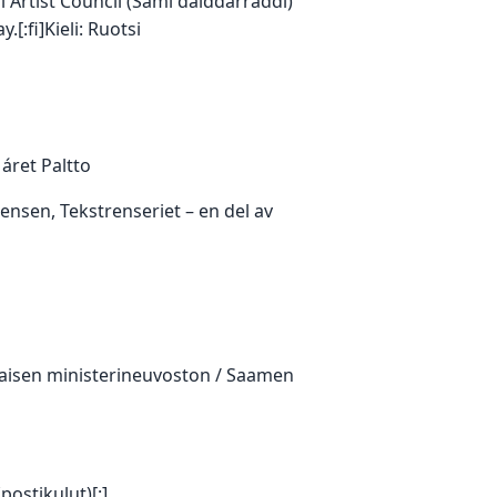
 Artist Council (Sámi dáiddárráđđi)
[:fi]Kieli: Ruotsi
 Máret Paltto
Jensen, Tekstrenseriet – en del av
maisen ministerineuvoston / Saamen
postikulut)[:]