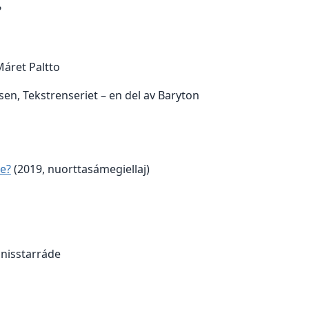
?
 Máret Paltto
sen, Tekstrenseriet – en del av Baryton
le?
(2019, nuorttasámegiellaj)
inisstarráde