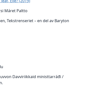
leat, Elle? (2019)
irsi Máret Paltto
sen, Tekstrenseriet – en del av Baryton
lu
uvvon Davviriikkaid ministtarráđi /
n.