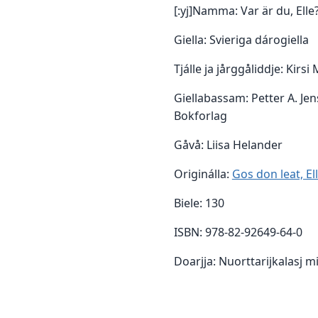
[:yj]Namma: Var är du, Elle
Giella: Svieriga dárogiella
Tjálle ja jårggåliddje: Kirsi
Giellabassam: Petter A. Jen
Bokforlag
Gåvå: Liisa Helander
Originálla:
Gos don leat, El
Biele: 130
ISBN: 978-82-92649-64-0
Doarjja: Nuorttarijkalasj m