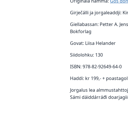
Originála namma:
Gos don 
Girječálli ja jorgaleaddji: K
Giellabassan: Petter A. Jen
Bokforlag
Govat: Liisa Helander
Siidolohku: 130
ISBN: 978-82-92649-64-0
Haddi: kr 199,- + poastagol
Jorgalus lea almmustahttoj
Sámi dáiddárráđi doarjagii