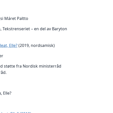
rsi Máret Paltto
, Tekstrenseriet – en del av Baryton
eat, Elle?
(2019, nordsamisk)
er
ed støtte fra Nordisk ministerråd
råd.
, Elle?