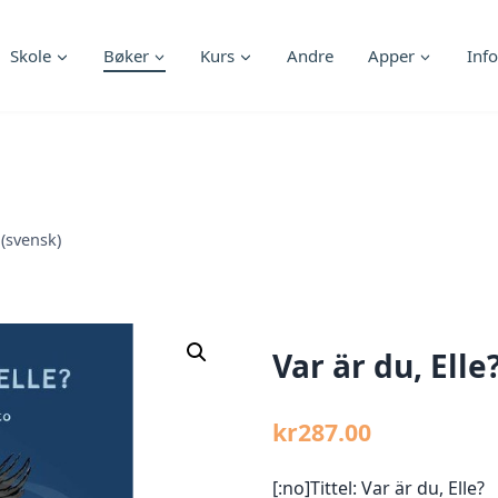
Skole
Bøker
Kurs
Andre
Apper
Info
 (svensk)
Var är du, Elle
kr
287.00
[:no]Tittel: Var är du, Elle?