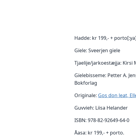
Hadde: kr 199,- + porto[:y
Gïele: Sveerjen gïele
Tjaelije/jarkoestæjja: Kirsi
Gïelebisseme: Petter A. Jen
Bokforlag
Originale:
Gos don leat, Ell
Guvvieh: Liisa Helander
ISBN: 978-82-92649-64-0
Åasa: kr 199,- + porto.