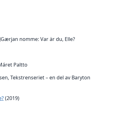
a]Gærjan nomme: Var är du, Elle?
 Máret Paltto
sen, Tekstrenseriet – en del av Baryton
e?
(2019)