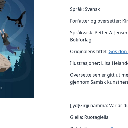
Språk: Svensk
Forfatter og oversetter: Ki
Språkvask: Petter A. Jensen
Bokforlag
Originalens tittel:
Gos don l
Illustrasjoner: Liisa Heland
Oversettelsen er gitt ut m
gjennom Samisk kunstner
[:yd]Girjji namma: Var är du
Giella: Ruoŧagiella