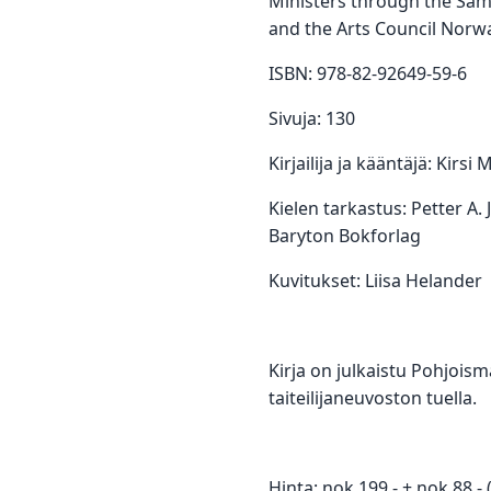
Ministers through the Sámi
and the Arts Council Norway.
ISBN: 978-82-92649-59-6
Sivuja: 130
Kirjailija ja kääntäjä: Kirsi
Kielen tarkastus: Petter A. 
Baryton Bokforlag
Kuvitukset: Liisa Helander
Kirja on julkaistu Pohjois
taiteilijaneuvoston tuella.
Hinta: nok 199,- + nok 88,- (