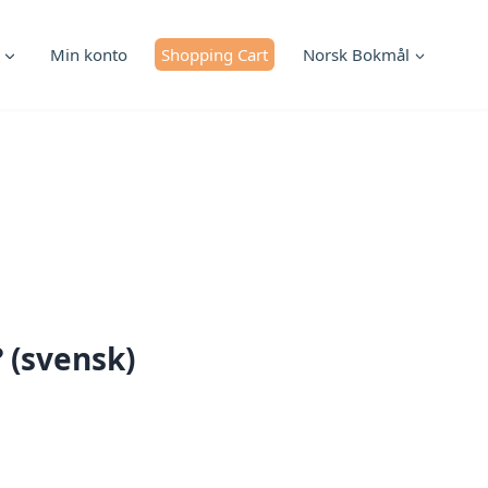
Min konto
Shopping Cart
Norsk Bokmål
? (svensk)