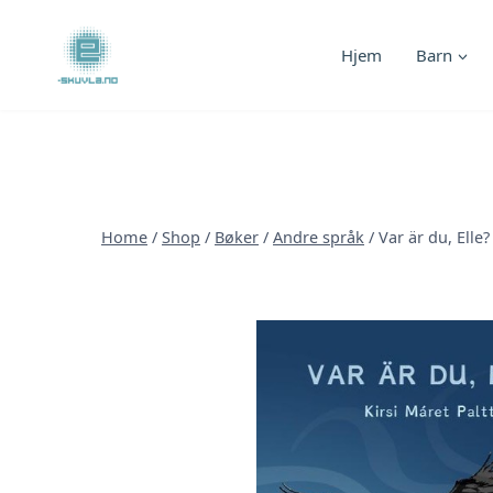
Skip
to
Hjem
Barn
content
Home
/
Shop
/
Bøker
/
Andre språk
/
Var är du, Elle?