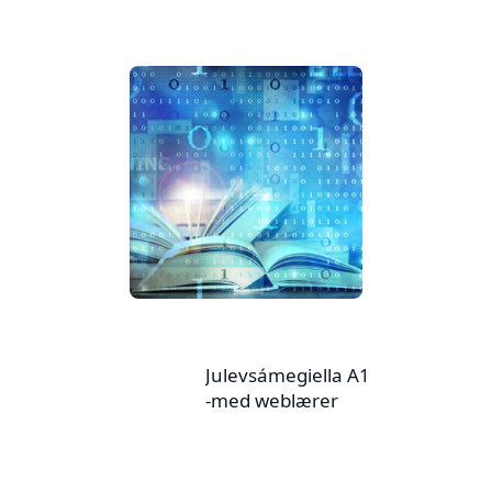
Julevsámegiella A1
-med weblærer