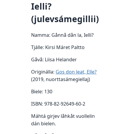
Ielli?
(julevsámegillii)
Namma: Gånnå dån la, Ielli?
Tjálle: Kirsi Máret Paltto
Gåvå: Liisa Helander
Originálla:
Gos don leat, Elle?
(2019, nuorttasámegiellaj)
Biele: 130
ISBN: 978-82-92649-60-2
Máhtá girjev låhkåt vuollelin
dán bielen.