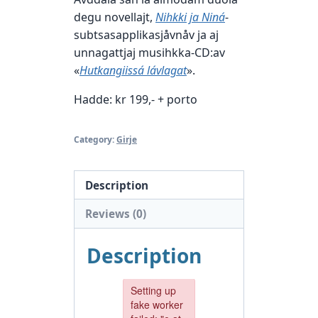
degu novellajt,
Nihkki ja Niná
-
subtsasapplikasjåvnåv ja aj
unnagattjaj musihkka-CD:av
«
Hutkangiissá lávlagat
».
Hadde: kr 199,- + porto
Category:
Girje
Description
Reviews (0)
Description