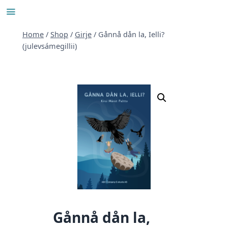
Skip
to
content
Home
/
Shop
/
Girje
/
Gånnå dån la, Ielli?
(julevsámegillii)
Gånnå dån la,