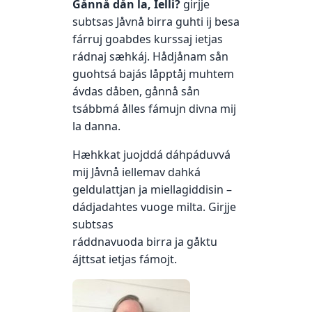
Gånnå dån la, Ielli?
girjje
subtsas Jåvnå birra guhti ij besa
fárruj goabdes kurssaj ietjas
rádnaj sæhkáj. Hådjånam sån
guohtsá bajás låpptåj muhtem
ávdas dåben, gånnå sån
tsábbmá ålles fámujn divna mij
la danna.
Hæhkkat juojddá dáhpáduvvá
mij Jåvnå iellemav dahká
geldulattjan ja miellagiddisin –
dádjadahtes vuoge milta. Girjje
subtsas
ráddnavuoda birra ja gåktu
ájttsat ietjas fámojt.