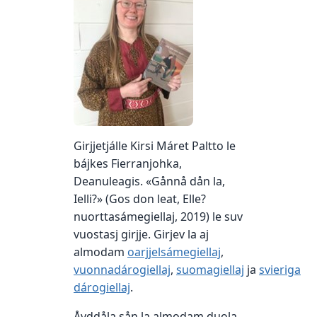
Girjjetjálle Kirsi Máret Paltto le
bájkes Fierranjohka,
Deanuleagis. «Gånnå dån la,
Ielli?» (Gos don leat, Elle?
nuorttasámegiellaj, 2019) le suv
vuostasj girjje. Girjev la aj
almodam
oarjjelsámegiellaj
,
vuonnadárogiellaj
,
suomagiellaj
ja
svieriga
dárogiellaj
.
Åvddåla sån la almodam duola