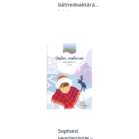
bátnedoaktárá
luhtte
Soptsesi
veartenisnie –