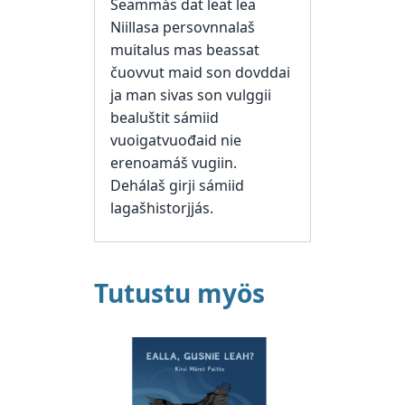
Seammás dat leat lea
Niillasa persovnnalaš
muitalus mas beassat
čuovvut maid son dovddai
ja man sivas son vulggii
bealuštit sámiid
vuoigatvuođaid nie
erenoamáš vugiin.
Dehálaš girji sámiid
lagašhistorjjás.
Tutustu myös