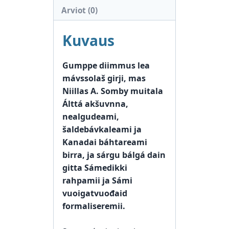
Arviot (0)
Kuvaus
Gumppe diimmus lea
mávssolaš girji, mas
Niillas A. Somby muitala
Álttá akšuvnna,
nealgudeami,
šaldebávkaleami ja
Kanadai báhtareami
birra, ja sárgu bálgá dain
gitta Sámedikki
rahpamii ja Sámi
vuoigatvuođaid
formaliseremii.