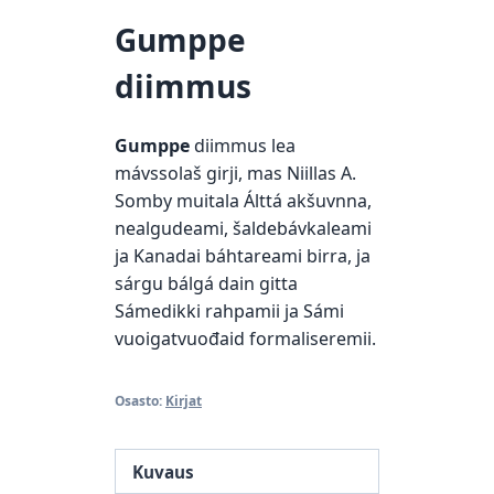
Gumppe
diimmus
Gumppe
diimmus lea
mávssolaš girji, mas Niillas A.
Somby muitala Álttá akšuvnna,
nealgudeami, šaldebávkaleami
ja Kanadai báhtareami birra, ja
sárgu bálgá dain gitta
Sámedikki rahpamii ja Sámi
vuoigatvuođaid formaliseremii.
Osasto:
Kirjat
Kuvaus