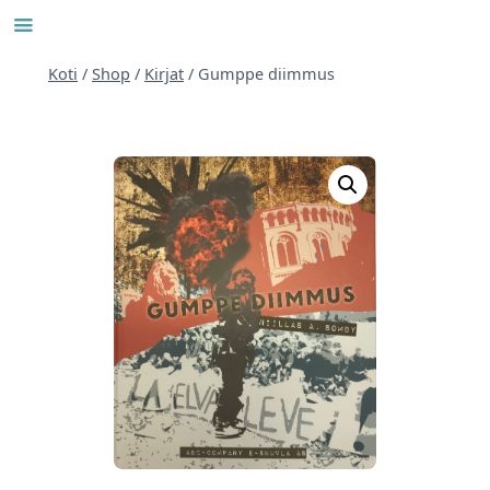
Siirry
sisältöön
Koti
/
Shop
/
Kirjat
/
Gumppe diimmus