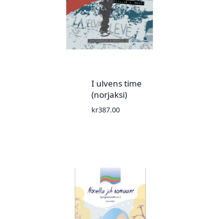
I ulvens time
(norjaksi)
kr
387.00