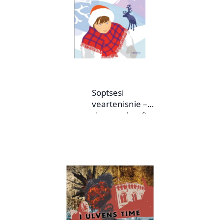
Soptsesi
veartenisnie –
sjangereheefte nr.
1