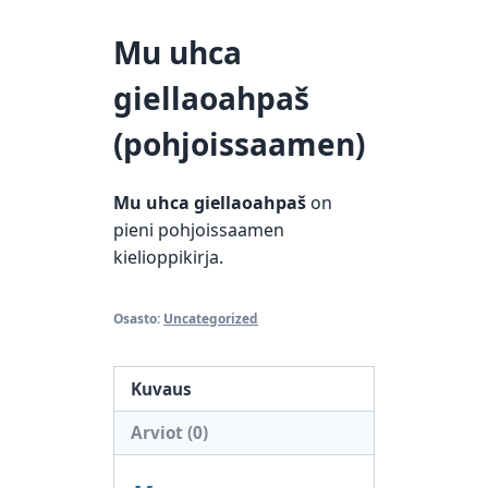
Mu uhca
giellaoahpaš
(pohjoissaamen)
Mu uhca giellaoahpaš
on
pieni pohjoissaamen
kielioppikirja.
Osasto:
Uncategorized
Kuvaus
Arviot (0)