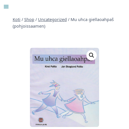
Siirry
sisältöön
Koti
/
Shop
/
Uncategorized
/
Mu uhca giellaoahpaš
(pohjoissaamen)