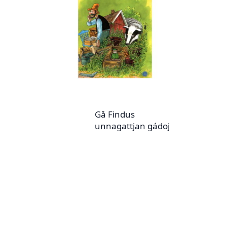
Gå Findus
unnagattjan gádoj