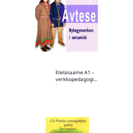
Eteläsaame A1 –
verkkopedagogin
kanssa