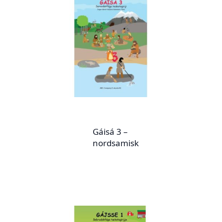
Gáisá 3 –
nordsamisk