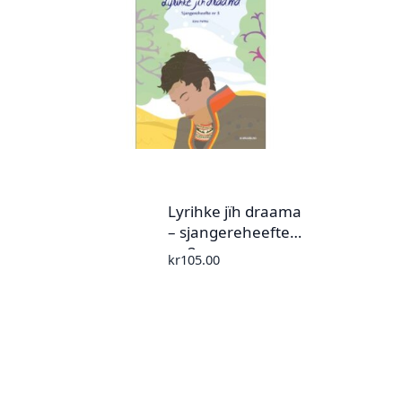
Lyrihke jïh draama
– sjangereheefte
nr 3
kr
105.00