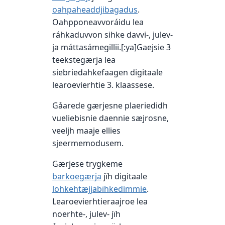
oahpaheaddjibagadus
.
Oahpponeavvoráidu lea
ráhkaduvvon sihke davvi-, julev-
ja máttasámegillii.[:ya]Gaejsie 3
teekstegærja lea
siebriedahkefaagen digitaale
learoevierhtie 3. klaassese.
Gåarede gærjesne plaeriedidh
vueliebisnie daennie sæjrosne,
veeljh maaje ellies
sjeermemodusem.
Gærjese trygkeme
barkoegærja
jïh digitaale
lohkehtæjjabïhkedimmie
.
Learoevierhtieraajroe lea
noerhte-, julev- jïh