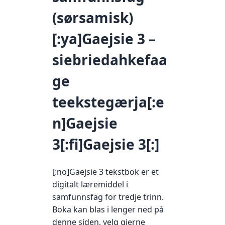
(sørsamisk)
[:ya]Gaejsie 3 –
siebriedahkefaa
ge
teekstegærja[:e
n]Gaejsie
3[:fi]Gaejsie 3[:]
[:no]Gaejsie 3 tekstbok er et
digitalt læremiddel i
samfunnsfag for tredje trinn.
Boka kan blas i lenger ned på
denne siden, velg gjerne