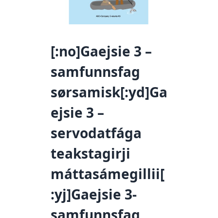
[:no]Gaejsie 3 –
samfunnsfag
sørsamisk[:yd]Ga
ejsie 3 –
servodatfága
teakstagirji
máttasámegillii[
:yj]Gaejsie 3-
samfunnsfag