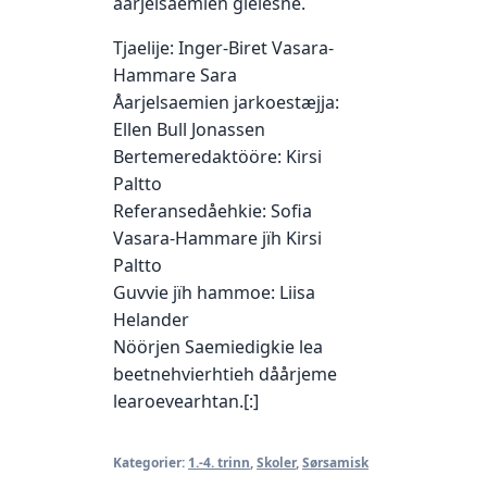
åarjelsaemien gïelesne.
Tjaelije: Inger-Biret Vasara-
Hammare Sara
Åarjelsaemien jarkoestæjja:
Ellen Bull Jonassen
Bertemeredaktööre: Kirsi
Paltto
Referansedåehkie: Sofia
Vasara-Hammare jïh Kirsi
Paltto
Guvvie jïh hammoe: Liisa
Helander
Nöörjen Saemiedigkie lea
beetnehvierhtieh dåårjeme
learoevearhtan.[:]
Kategorier:
1.-4. trinn
,
Skoler
,
Sørsamisk