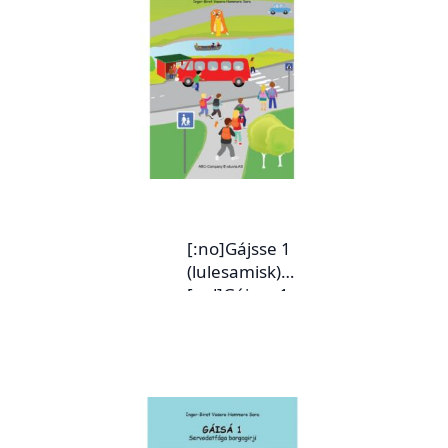
[:no]Gájsse 1
(lulesamisk)
[:yd]Gájsse 1
(julevsámi)
[:yj]Gájsse 1 –
tækstagirjje[:ya]G
ájsse 1
(lulesamisk)
[:en]Gájsse 1 (Lule