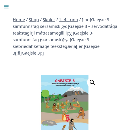
Skip
to
content
Home
/
Shop
/
Skoler
/
1.-4. trinn
/
[:no]Gaejsie 3 –
samfunnsfag sørsamisk[:yd]Gaejsie 3 – servodatfága
teakstagirji máttasámegillii[:yj]Gaejsie 3-
samfunnsfag (sørsamisk)[:ya]Gaejsie 3 –
siebriedahkefaage teekstegærja[:en]Gaejsie
3[:fi]Gaejsie 3[:]