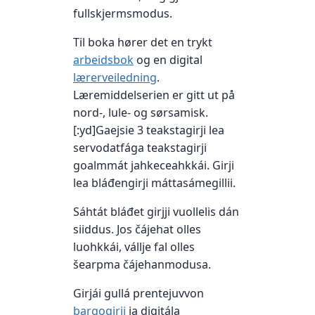
fullskjermsmodus.
Til boka hører det en trykt
arbeidsbok
og en digital
lærerveiledning
.
Læremiddelserien er gitt ut på
nord-, lule- og sørsamisk.
[:yd]Gaejsie 3 teakstagirji lea
servodatfága teakstagirji
goalmmát jahkeceahkkái. Girji
lea bláđengirji máttasámegillii.
Sáhtát bláđet girjji vuollelis dán
siiddus. Jos čájehat olles
luohkkái, vállje fal olles
šearpma čájehanmodusa.
Girjái gullá prentejuvvon
bargogirji
ja digitála