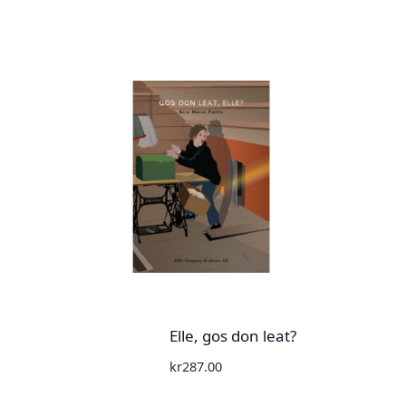
(julevsámi)
[:yj]Gájsse 1 –
tækstagirjje[:ya]G
ájsse 1
(lulesamisk)
[:en]Gájsse 1 (Lule
Sámi)[:fi]Gájsse 1
(luulajansaame)[:]
Elle, gos don leat?
kr
287.00