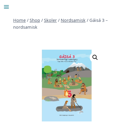
Skip
to
content
Home
/
Shop
/
Skoler
/
Nordsamisk
/
Gáisá 3 –
nordsamisk