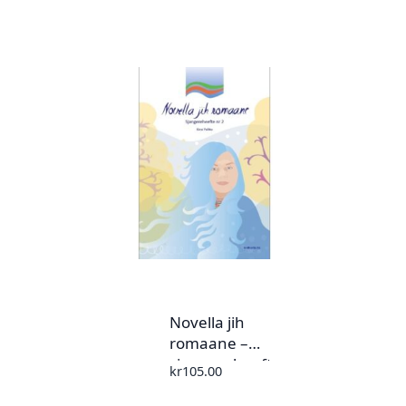
Novella jih
romaane –
sjangereheefte nr.
kr
105.00
2