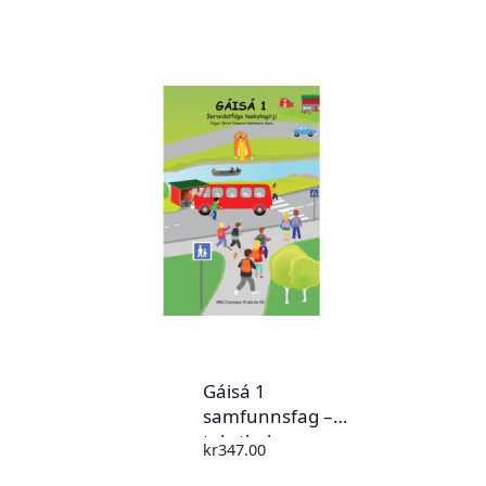
Gáisá 1
samfunnsfag –
tekstbok
kr
347.00
(nordsamisk)