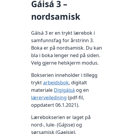
Gáisá 3 –
nordsamisk
Gáisá 3 er en trykt lærebok i
samfunnsfag for årstrinn 3.
Boka er på nordsamisk. Du kan
bla i boka lenger ned på siden.
Velg gjerne helskjerm modus.
Bokserien inneholder i tillegg
trykt
arbeidsbok
, digitalt
materiale
Digigáisá
og en
lærerveiledning
(pdf-fil,
oppdatert 06.1.2021).
Lærebokserien er laget på
nord-, lule- (Gájsse) og
sørsamisk (Gaejsie).