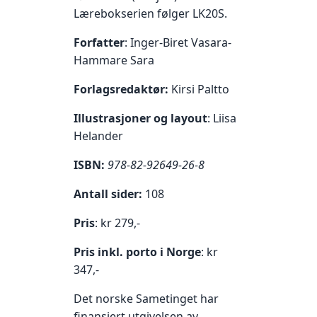
Lærebokserien følger LK20S.
Forfatter
: Inger-Biret Vasara-
Hammare Sara
Forlagsredaktør:
Kirsi Paltto
Illustrasjoner og layout
: Liisa
Helander
ISBN:
978-82-92649-26-8
Antall sider:
108
Pris
: kr 279,-
Pris inkl. porto i Norge
: kr
347,-
Det norske Sametinget har
finansiert utgivelsen av