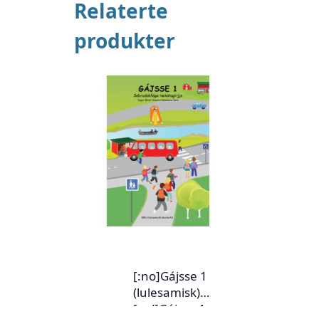
Relaterte
produkter
[:no]Gájsse 1
(lulesamisk)
[:yd]Gájsse 1