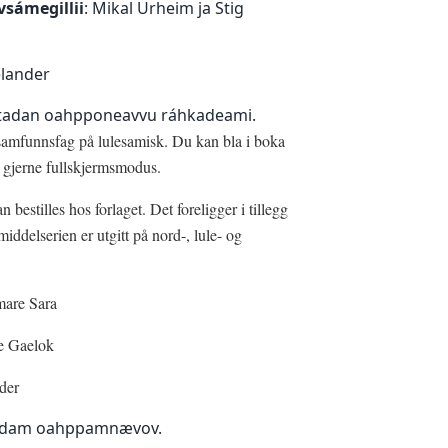
vsámegillii
: Mikal Urheim ja Stig
elander
htadan oahpponeavvu ráhkadeami.
i samfunnsfag på lulesamisk. Du kan bla i boka
g gjerne fullskjermsmodus.
n bestilles hos forlaget. Det foreligger i tillegg
iddelserien er utgitt på nord-, lule- og
mare Sara
e Gaelok
der
tadam oahppamnævov.