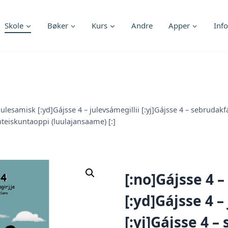
Skole
Bøker
Kurs
Andre
Apper
Info
lulesamisk [:yd]Gájsse 4 – julevsámegillii [:yj]Gájsse 4 – sebrudak
yhteiskuntaoppi (luulajansaame) [:]
[:no]Gájsse 4 
[:yd]Gájsse 4 –
[:yj]Gájsse 4 