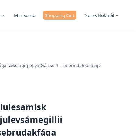
Min konto
Shopping Cart
Norsk Bokmål
fága tækstagirjje[:ya]Gájsse 4 – siebriedahkefaage
– lulesamisk
 julevsámegillii
– sebrudakfága