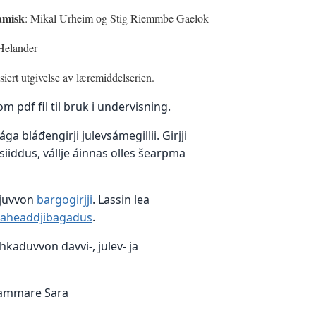
samisk
: Mikal Urheim og Stig Riemmbe Gaelok
 Helander
iert utgivelse av læremiddelserien.
m pdf fil til bruk i undervisning.
ga bláđengirji julevsámegillii. Girjji
 siiddus, vállje áinnas olles šearpma
ejuvvon
bargogirjji
. Lassin lea
paheaddjibagadus
.
kaduvvon davvi-, julev- ja
-Hammare Sara