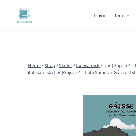
Skip
to
Hjem
Barn
content
Home
/
Shop
/
Skoler
/
Lulesamisk
/
[:no]Gájsse 4 – 
(lulesamisk) [:en]Gájsse 4 – Lule Sámi [:fi]Gájsse 4 