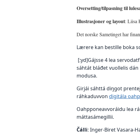
Oversetting/tilpasning til lule
Illustrasjoner og layout
: Liisa
Det norske Sametinget har finans
Lærere kan bestille boka so
[:yd]Gájsse 4 lea servodatfá
sáhtát bláđet vuollelis dán
modusa.
Girjái sáhttá diŋgot prent
ráhkaduvvon
digitála oah
Oahpponeavvoráidu lea ráh
máttasámegillii.
Čálli
: Inger-Biret Vasara