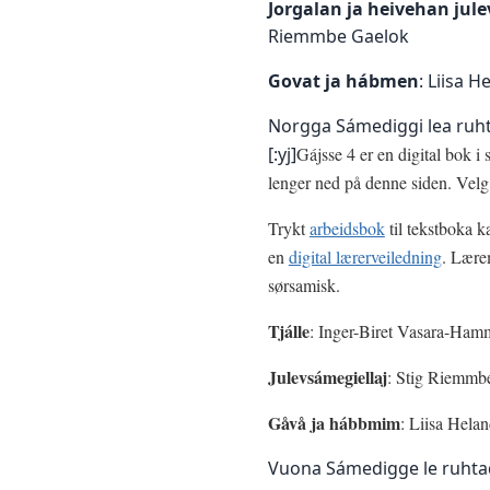
Jorgalan ja heivehan jule
Riemmbe Gaelok
Govat ja hábmen
: Liisa H
Norgga Sámediggi lea ru
[:yj]
Gájsse 4 er en digital bok 
lenger ned på denne siden. Vel
Trykt
arbeidsbok
til tekstboka ka
en
digital lærerveiledning
.
Lærem
sørsamisk.
Tjálle
: Inger-Biret Vasara-Ham
Julevsámegiellaj
: Stig Riemmb
Gåvå ja hábbmim
: Liisa Helan
Vuona Sámedigge le ruh