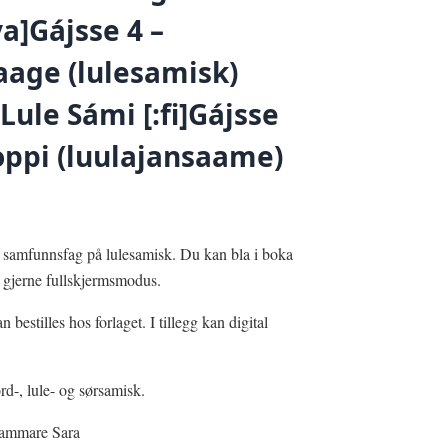
ya]Gájsse 4 –
aage (lulesamisk)
 Lule Sámi [:fi]Gájsse
oppi (luulajansaame)
 i samfunnsfag på lulesamisk. Du kan bla i boka
g gjerne fullskjermsmodus.
n bestilles hos forlaget. I tillegg kan digital
rd-, lule- og sørsamisk.
Hammare Sara