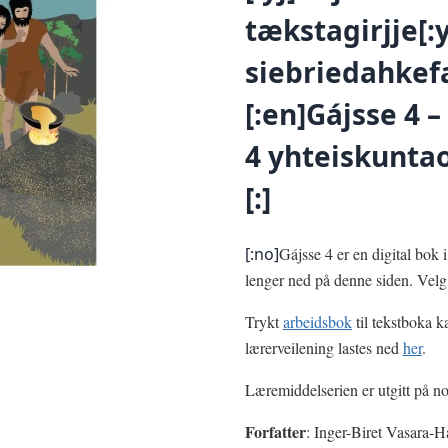
tækstagirjje[:
siebriedahkef
[:en]Gájsse 4 –
4 yhteiskunta
[:]
[:no]
Gájsse 4 er en digital bok
lenger ned på denne siden. Vel
Trykt
arbeidsbok
til tekstboka ka
lærerveilening lastes ned
her
.
Læremiddelserien er utgitt på no
Forfatter
: Inger-Biret Vasara-