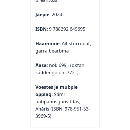
preanttus
Jaepie
: 2024
ISBN
: 9 788292 649695
Haammoe
: A4-sturrodat,
garra bearbma
Åasa
: nok 699,- (oktan
sáddengoluin 772,-)
Voestes ja mubpie
opplag:
Sámi
oahpahusguovddáš,
Anáris (ISBN: 978-951-53-
3969-5)