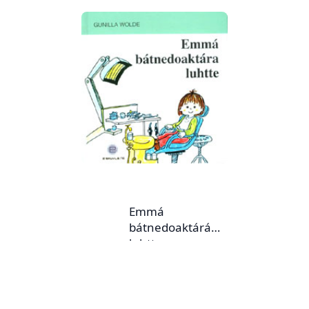
Emmá
bátnedoaktárá
luhtte