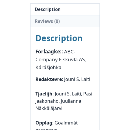
Description
Reviews (0)
Description
Förlaagke:
:
ABC-
Company E-skuvla AS,
Kárášjohka
Redaktevre
: Jouni S. Laiti
Tjaelijh
: Jouni S. Laiti, Pasi
Jaakonaho, Juulianna
Näkkäläjärvi
Opplag
: Goalmmát