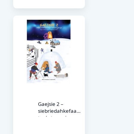
Gaejsie 2 –
siebriedahkefaage
teekstegærja