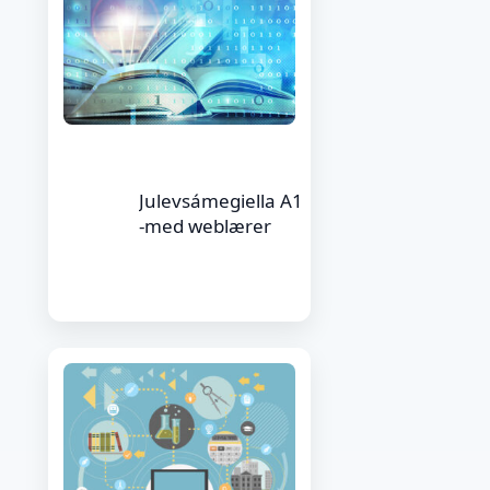
Julevsámegiella A1
-med weblærer