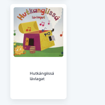
Hutkángiissá
lávlagat