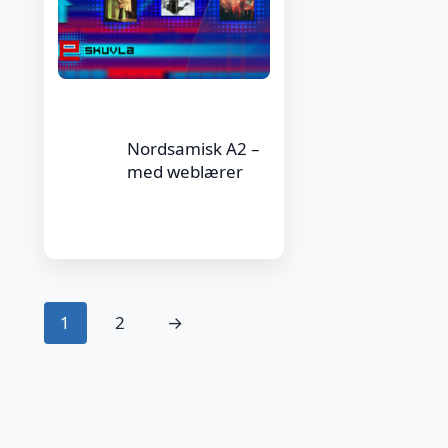
Nordsamisk A2 –
med weblærer
1
2
→