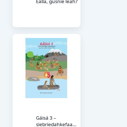
Ealla, gusnie leah?
Gáisá 3 –
siebriedahkefaage