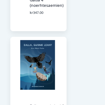
(noerhtesaemien)
kr
347.00