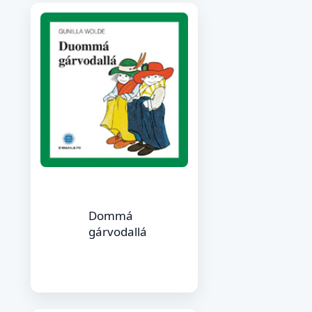
Dommá
gárvodallá