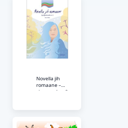
Novella jih
romaane –
sjangereheefte nr.
2