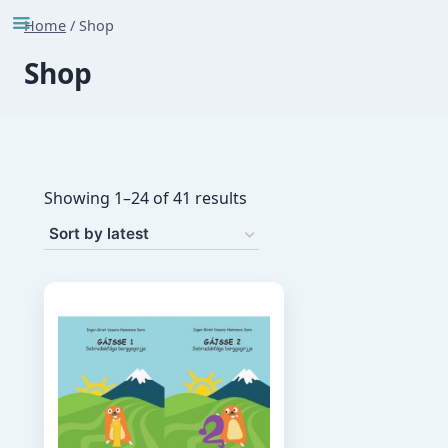
Skip
Home
/
Shop
to
Shop
content
Sorted
Showing 1–24 of 41 results
by
latest