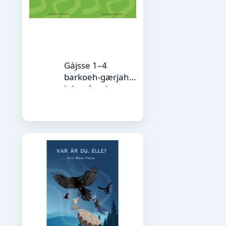
Gájsse 1–4
barkoeh-gærjah
julevsáemien
gïelese