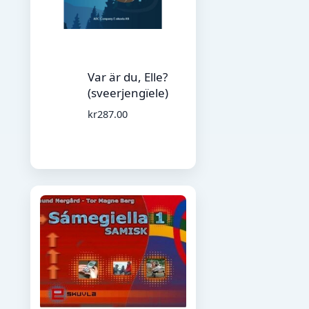
Var är du, Elle?
(sveerjengïele)
kr
287.00