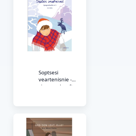
Soptsesi
veartenisnie -
sjangereheefte nr.
1