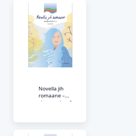
Novella jih
romaane –
sjangereheefte nr.
2