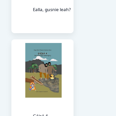
Ealla, gusnie leah?
Gáisá 4