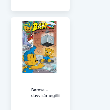
Bamse –
davvisámegillii