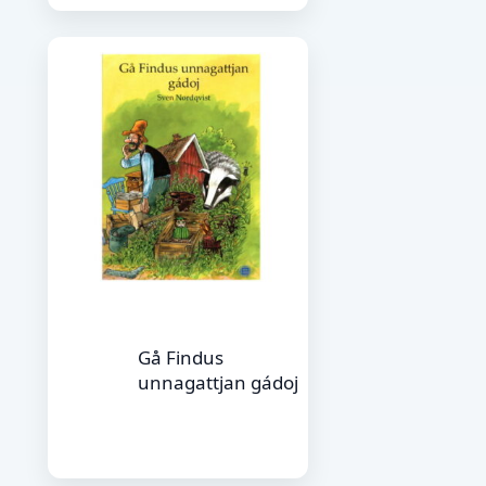
Gå Findus
unnagattjan gádoj