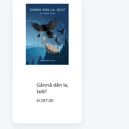
Gånnå dån la,
Ielli?
kr
287.00