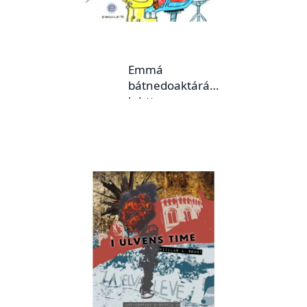
Emmá
bátnedoaktárá
luhtte