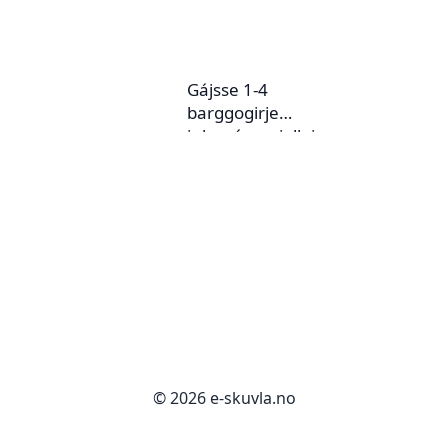
Gájsse 1-4
barggogirje
julevsámegiellaj
© 2026 e-skuvla.no