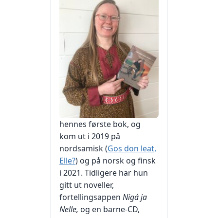
hennes første bok, og
kom ut i 2019 på
nordsamisk (
Gos don leat,
Elle?
) og på norsk og finsk
i 2021. Tidligere har hun
gitt ut noveller,
fortellingsappen
Nigá ja
Nelle,
og en barne-CD,