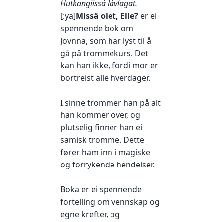
Hutkangiissá lávlagat.
[:ya]
Missä olet, Elle?
er ei
spennende bok om
Jovnna, som har lyst til å
gå på trommekurs. Det
kan han ikke, fordi mor er
bortreist alle hverdager.
I sinne trommer han på alt
han kommer over, og
plutselig finner han ei
samisk tromme. Dette
fører ham inn i magiske
og forrykende hendelser.
Boka er ei spennende
fortelling om vennskap og
egne krefter, og