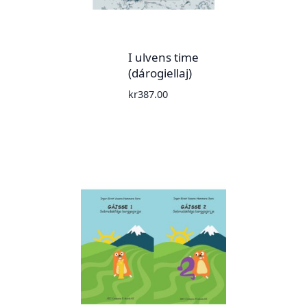
I ulvens time
(dárogiellaj)
kr
387.00