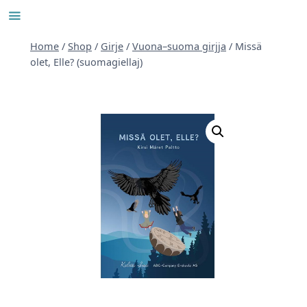
Skip
to
content
Home
/
Shop
/
Girje
/
Vuona–suoma girjja
/
Missä
olet, Elle? (suomagiellaj)