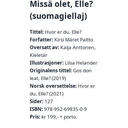
Missä olet, Elle?
(suomagiellaj)
Tittel:
Hvor er du, Elle?
Forfatter:
Kirsi Máret Paltto
Oversatt av:
Kaija Anttonen,
Kieletär
Illustrasjoner:
Liisa Helander
Originalens tittel:
Gos don
leat, Elle? (2019)
Norsk oversettelse:
Hvor er
du, Elle? (2021)
Sider:
127
ISBN:
978-952-69835-0-9
Pris:
kr 199,- + porto.