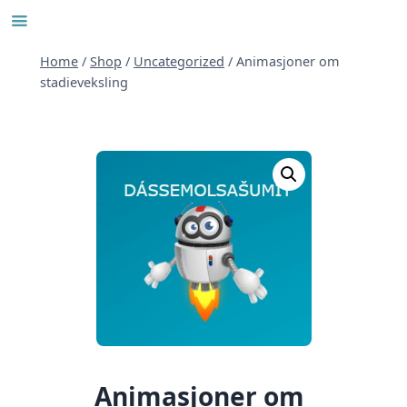
Skip
to
content
Home
/
Shop
/
Uncategorized
/
Animasjoner om
stadieveksling
Animasjoner om