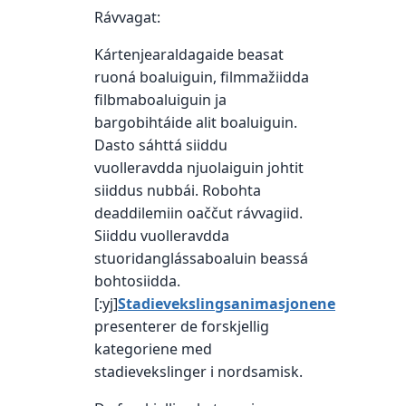
Rávvagat:
Kártenjearaldagaide beasat
ruoná boaluiguin, filmmažiidda
filbmaboaluiguin ja
bargobihtáide alit boaluiguin.
Dasto sáhttá siiddu
vuolleravdda njuolaiguin johtit
siiddus nubbái. Robohta
deaddilemiin oaččut rávvagiid.
Siiddu vuolleravdda
stuoridanglássaboaluin beassá
bohtosiidda.
[:yj]
Stadievekslingsanimasjonene
presenterer de forskjellig
kategoriene med
stadievekslinger i nordsamisk.