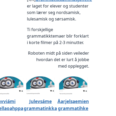
er laget for elever og studenter
som lærer seg nordsamisk,
lulesamisk og sørsamisk.
Ti forskjellige
grammatikktemaer blir forklart
i korte filmer på 2-3 minutter.
Roboten midt på siden veileder
hvordan det er lurt å jobbe
med opplegget.
vviámi
Julevsáme
Åarjelsaemien
ellaoahppa
grammatinkka
grammatihke