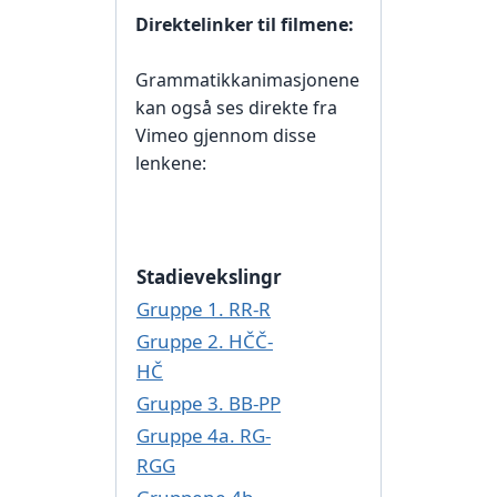
Direktelinker til filmene:
Grammatikkanimasjonene
kan også ses direkte fra
Vimeo gjennom disse
lenkene:
Stadievekslingr
Gruppe 1. RR-R
Gruppe 2. HČČ-
HČ
Gruppe 3. BB-PP
Gruppe 4a. RG-
RGG