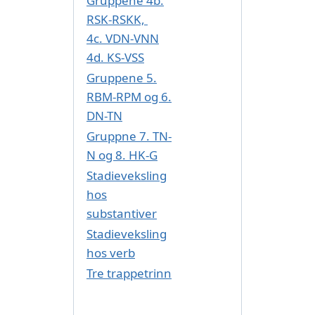
Gruppene 4b.
RSK-RSKK,
4c. VDN-VNN
4d. KS-VSS
Gruppene 5.
RBM-RPM og 6.
DN-TN
Gruppne 7. TN-
N og 8. HK-G
Stadieveksling
hos
substantiver
Stadieveksling
hos verb
Tre trappetrinn