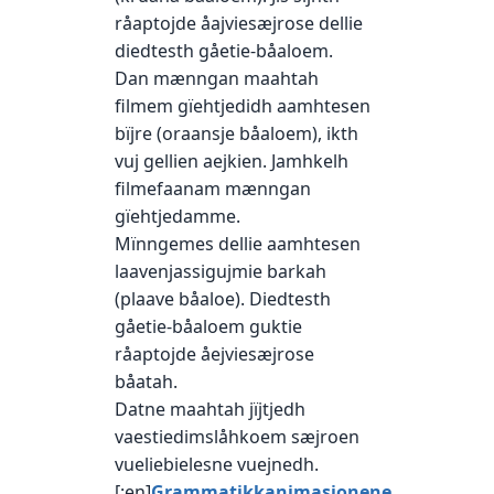
råaptojde åajviesæjrose dellie
diedtesth gåetie-båaloem.
Dan mænngan maahtah
filmem gïehtjedidh aamhtesen
bïjre (oraansje båaloem), ikth
vuj gellien aejkien. Jamhkelh
filmefaanam mænngan
gïehtjedamme.
Mïnngemes dellie aamhtesen
laavenjassigujmie barkah
(plaave båaloe). Diedtesth
gåetie-båaloem guktie
råaptojde åejviesæjrose
båatah.
Datne maahtah jïjtjedh
vaestiedimslåhkoem sæjroen
vueliebielesne vuejnedh.
[:en]
Grammatikkanimasjonene