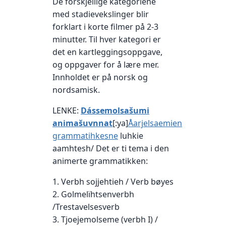
De forskjellige kategoriene
med stadievekslinger blir
forklart i korte filmer på 2-3
minutter. Til hver kategori er
det en kartleggingsoppgave,
og oppgaver for å lære mer.
Innholdet er på norsk og
nordsamisk.
LENKE:
Dássemolsašumi
animašuvnnat
[:ya]
Åarjelsaemien
grammatihkesne
luhkie
aamhtesh/ Det er ti tema i den
animerte grammatikken:
1. Verbh sojjehtieh / Verb bøyes
2. Golmelïhtsenverbh
/Trestavelsesverb
3. Tjoejemolseme (verbh I) /