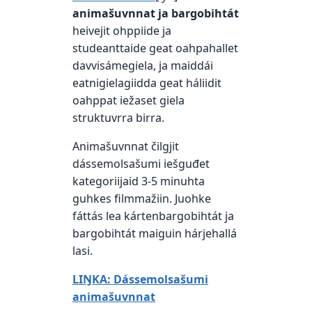
animašuvnnat ja bargobihtát
heivejit ohppiide ja
studeanttaide geat oahpahallet
davvisámegiela, ja maiddái
eatnigielagiidda geat háliidit
oahppat iežaset giela
struktuvrra birra.
Animašuvnnat čilgjit
dássemolsašumi iešguđet
kategoriijaid 3-5 minuhta
guhkes filmmažiin. Juohke
fáttás lea kártenbargobihtát ja
bargobihtát maiguin hárjehallá
lasi.
LIŊKA: Dássemolsašumi
animašuvnnat