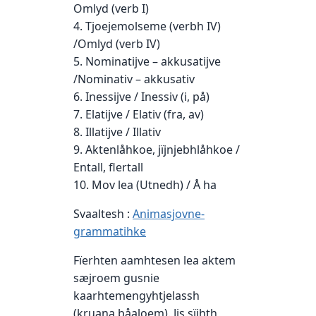
Omlyd (verb I)
4. Tjoejemolseme (verbh IV)
/Omlyd (verb IV)
5. Nominatijve – akkusatijve
/Nominativ – akkusativ
6. Inessijve / Inessiv (i, på)
7. Elatijve / Elativ (fra, av)
8. Illatijve / Illativ
9. Aktenlåhkoe, jïjnjebhlåhkoe /
Entall, flertall
10. Mov lea (Utnedh) / Å ha
Svaaltesh :
Animasjovne-
grammatihke
Fïerhten aamhtesen lea aktem
sæjroem gusnie
kaarhtemengyhtjelassh
(kruana båaloem). Jis sïjhth