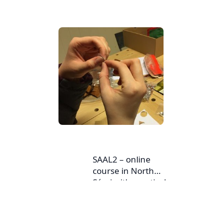
SAAL2 – online
course in North
Sámi with practical
activities, 15 ECTS
credits